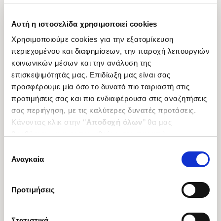
Αυτή η ιστοσελίδα χρησιμοποιεί cookies
Χρησιμοποιούμε cookies για την εξατομίκευση
περιεχομένου και διαφημίσεων, την παροχή λειτουργιών
κοινωνικών μέσων και την ανάλυση της
επισκεψιμότητάς μας. Επιδίωξη μας είναι σας
προσφέρουμε μία όσο το δυνατό πιο ταιριαστή στις
προτιμήσεις σας και πιο ενδιαφέρουσα στις αναζητήσεις
σας περιήγηση, με τις καλύτερες δυνατές προτάσεις.
Κάνοντας κλικ στην ‘’
Αποδοχή όλων
’’ θα μας
βοηθήσετε να ανταποκριθούμε στα παραπάνω.
Μπορείτε επίσης να επεξεργαστείτε ποια cookies σας
Επιλογή
ενδιαφέρουν και να επιλέξετε από τα παρακάτω με την
Αναγκαία
συγκατάθεσης
‘’
Αποδοχή επιλογών
΄΄και να ενημερωθείτε σχετικά με
τα cookies στην ‘’Προβολή λεπτομερειών’’.
Προτιμήσεις
Στατιστικά