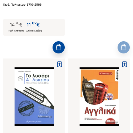
Κωδ. Πολιτείας
:
3710-2596
.
70
.
02
14
€
11
€
Τιμή Έκδοσης
Τιμή Πολιτείας