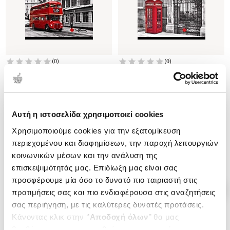
(
0
)
(
0
)
ΑΓΓΛΙΚΑ Ε' ΔΗΜΟΤΙΚΟΥ
ΑΓΓΛΙΚΑ Δ' ΔΗΜΟΤΙΚΟΥ
ΚΑΝΤΖΟΛΑ-ΣΑΜΠΑΤΑΚΟΥ
ΚΑΝΤΖΟΛΑ-ΣΑΜΠΑΤΑΚΟΥ
ΒΕΑΤΡΙΚΗ
ΒΕΑΤΡΙΚΗ
Κωδ. Πολιτείας
:
3710-2589
Κωδ. Πολιτείας
:
3710-2588
Αυτή η ιστοσελίδα χρησιμοποιεί cookies
Χρησιμοποιούμε cookies για την εξατομίκευση
περιεχομένου και διαφημίσεων, την παροχή λειτουργιών
.
70
.
02
.
70
.
52
14
€
11
€
12
€
9
€
κοινωνικών μέσων και την ανάλυση της
Τιμή Έκδοσης
Τιμή Πολιτείας
Τιμή Έκδοσης
Τιμή Πολιτείας
επισκεψιμότητάς μας. Επιδίωξη μας είναι σας
προσφέρουμε μία όσο το δυνατό πιο ταιριαστή στις
προτιμήσεις σας και πιο ενδιαφέρουσα στις αναζητήσεις
σας περιήγηση, με τις καλύτερες δυνατές προτάσεις.
Κάνοντας κλικ στην ‘’
Αποδοχή όλων
’’ θα μας
βοηθήσετε να ανταποκριθούμε στα παραπάνω.