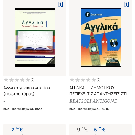
(
0
)
(
0
)
Αγγλικά γενικού λυκείου
ΑΓΓΛΙΚΑ Γ΄ ΔΗΜΟΤΙΚΟΥ
(πρώτος τόμος)
ΠΕΡΙΕΧΕΙ ΤΙΣ ΑΠΑΝΤΗΣΕΙΣ ΣΤΙΣ
Α' γενικού λυκείου
ΕΡΩΤΗΣΕΙΣ ΤΟΥ ΒΙΒΛΙΟΥ
-
BRATSOLI ANTIGONE
ΜΑΘΗΤΗ ΚΑΙ ΤΟΥ ΤΕΤΡΑΔΙΟΥ
Κωδ. Πολιτείας
:
3146-0533
Κωδ. Πολιτείας
:
3330-8016
ΕΡΓΑΣΙΩΝ (+CD-AUDIO)
.
67
.
70
.
79
2
€
9
€
6
€