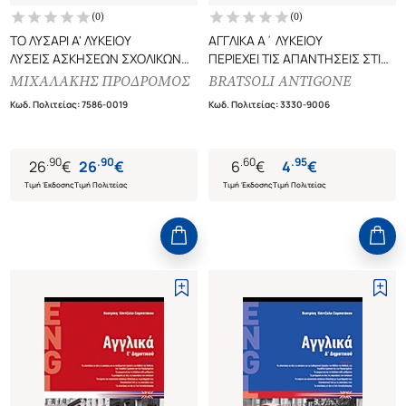
(
0
)
(
0
)
ΤΟ ΛΥΣΑΡΙ Α' ΛΥΚΕΙΟΥ
ΑΓΓΛΙΚΑ Α΄ ΛΥΚΕΙΟΥ
ΛΥΣΕΙΣ ΑΣΚΗΣΕΩΝ ΣΧΟΛΙΚΩΝ
ΠΕΡΙΕΧΕΙ ΤΙΣ ΑΠΑΝΤΗΣΕΙΣ ΣΤΙΣ
ΒΙΒΛΙΩΝ (ΓΛΩΣΣΑ, ΙΣΤΟΡΙΑ,
ΕΡΩΤΗΣΕΙΣ ΤΟΥ ΒΙΒΛΙΟΥ
ΜΙΧΑΛΑΚΗΣ ΠΡΟΔΡΟΜΟΣ
BRATSOLI ANTIGONE
ΑΡΧΑΙΑ, ΑΛΓΕΒΡΑ, ΓΕΩΜΕΤΡΙΑ,
ΜΑΘΗΤΗ
Κωδ. Πολιτείας
:
7586-0019
Κωδ. Πολιτείας
:
3330-9006
ΦΥΣΙΚΗ, ΒΙΟΛΟΓΙΑ, ΧΗΜΕΙΑ,
ΚΕΙΜΕΝΑ, ΠΟΛ. ΠΑΙΔΕΙΑ,
ΑΓΓΛΙΚΑ)
.
90
.
90
.
60
.
95
26
€
26
€
6
€
4
€
Τιμή Έκδοσης
Τιμή Πολιτείας
Τιμή Έκδοσης
Τιμή Πολιτείας