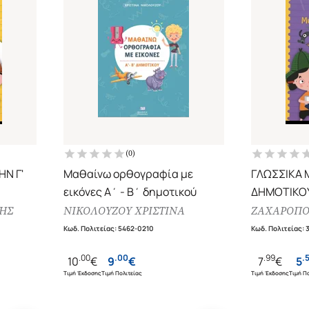
(
0
)
Ν Γ'
Μαθαίνω ορθογραφία με
ΓΛΩΣΣΙΚΑ 
εικόνες Α΄ - Β΄ δημοτικού
ΔΗΜΟΤΙΚΟ
ΗΣ
ΝΙΚΟΛΟΥΖΟΥ ΧΡΙΣΤΙΝΑ
ΖΑΧΑΡΟΠΟ
Κωδ. Πολιτείας
:
5462-0210
Κωδ. Πολιτείας
:
.
00
.
00
.
99
.
10
€
9
€
7
€
5
Τιμή Έκδοσης
Τιμή Πολιτείας
Τιμή Έκδοσης
Τιμή Πο