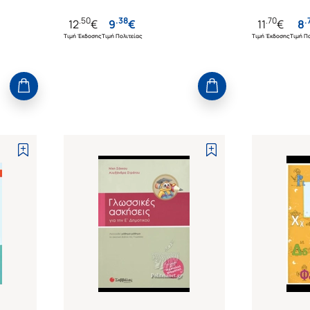
.
50
.
38
.
70
.
12
€
9
€
11
€
8
Τιμή Έκδοσης
Τιμή Πολιτείας
Τιμή Έκδοσης
Τιμή Πο