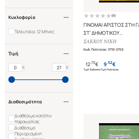
ΕΚΠΑΙΔΕΥΣΗ 189
ΕΚΠΑΙΔΕΥΣΗ 75
(
0
)
Κυκλοφορία
ΕΚΠΑΙΔΕΥΤΙΚΑ ΒΙΒΛΙΑ
ΕΚΠΑΙΔΕΥΤΙΚΑ ΒΙΒΛΙΑ ΓΙΑ ΤΟ
ΓΙΝΟΜΑΙ ΑΡΙΣΤΟΣ ΣΤΗ 
ΔΗΜΟΤΙΚΟ
Τελευταίοι 12 Μήνες
ΣΤ' ΔΗΜΟΤΙΚΟΥ
ΜΑΘΑΙΝΩ ΚΑΙ ΕΞΑΣΚΟΥΜΑΙ
ΟΡΘΟΓΡΑΦΙΑ, ΓΡΑΜΜΑΤ
ΣΑΚΚΟΥ ΝΙΚΗ
ΜΕΓΑΛΑ ΤΕΤΡΑΔΙΑ
Ο ΓΡΑΦΟΥΛΗΣ ΚΑΙ Η
ΛΕΞΙΛΟΓΙΟ
Κωδ. Πολιτείας
:
3710-2702
Τιμή
ΓΡΑΦΟΥΛΑ ΣΤΗ ΔΕΥΤΕΡΑ
ΤΑΞΗ
.
70
.
52
12
€
9
€
Ο ΓΡΑΦΟΥΛΗΣ ΚΑΙ Η
€
€
Τιμή Έκδοσης
Τιμή Πολιτείας
ΓΡΑΦΟΥΛΑ ΣΤΗΝ ΠΡΩΤΗ
ΤΑΞΗ!
Ο ΓΡΑΦΟΥΛΗΣ ΚΑΚΙ Η
ΓΡΑΦΟΥΛΑ ΣΤΗ ΔΕΥΤΕΡΑ
ΤΑΞΗ
Διαθεσιμότητα
Διαθέσιμο κατόπιν
παραγγελίας
Διαθέσιμο
Περιορισμένη