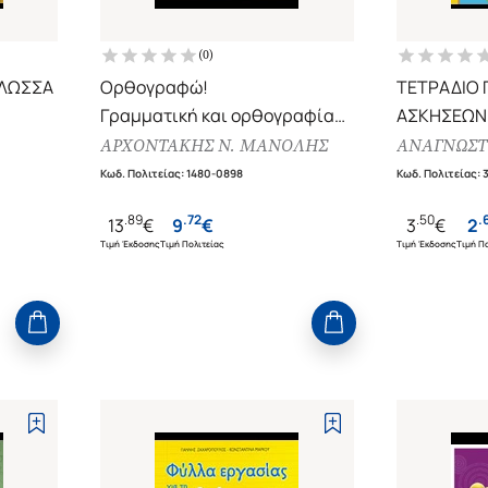
(
0
)
ΓΛΩΣΣΑ
Ορθογραφώ!
ΤΕΤΡΑΔΙΟ 
Γραμματική και ορθογραφία
ΑΣΚΗΣΕΩΝ 
ΙΚΗ,
Δ', Ε' και ΣΤ' δημοτικού
Α' ΔΗΜΟΤΙ
ΑΡΧΟΝΤΑΚΗΣ Ν. ΜΑΝΟΛΗΣ
ΑΝΑΓΝΩΣΤ
Κωδ. Πολιτείας
:
1480-0898
Κωδ. Πολιτείας
:
.
89
.
72
.
50
.
13
€
9
€
3
€
2
Τιμή Έκδοσης
Τιμή Πολιτείας
Τιμή Έκδοσης
Τιμή Πο