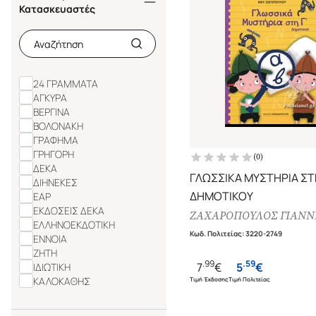
Κατασκευαστές
24 ΓΡΑΜΜΑΤΑ
ΑΓΚΥΡΑ
ΒΕΡΓΙΝΑ
ΒΟΛΟΝΑΚΗ
ΓΡΑΦΗΜΑ
ΓΡΗΓΟΡΗ
(
0
)
ΔΕΚΑ
ΓΛΩΣΣΙΚΑ ΜΥΣΤΗΡΙΑ ΣΤΗ
ΔΙΗΝΕΚΕΣ
ΔΗΜΟΤΙΚΟΥ
ΕΑΡ
ΕΚΔΟΣΕΙΣ ΔΕΚΑ
ΖΑΧΑΡΟΠΟΥΛΟΣ ΓΙΑΝΝ
ΕΛΛΗΝΟΕΚΔΟΤΙΚΗ
Κωδ. Πολιτείας
:
3220-2749
ΕΝΝΟΙΑ
ΖΗΤΗ
.
99
.
59
7
€
5
€
ΙΔΙΩΤΙΚΗ
ΚΑΛΟΚΑΘΗΣ
Τιμή Έκδοσης
Τιμή Πολιτείας
ΚΕΔΡΟΣ
ΛΙΒΑΝΗΣ