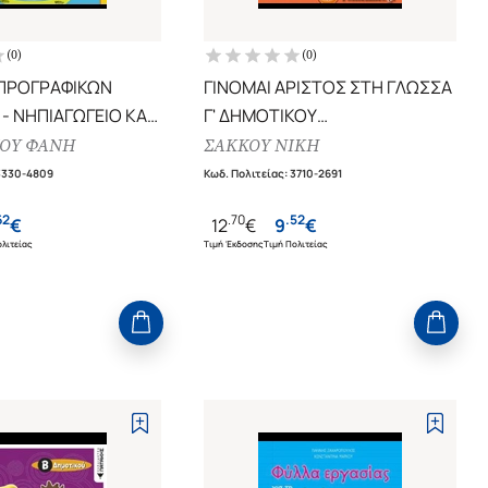
(
0
)
(
0
)
ΠΡΟΓΡΑΦΙΚΩΝ
ΓΙΝΟΜΑΙ ΑΡΙΣΤΟΣ ΣΤΗ ΓΛΩΣΣΑ
- ΝΗΠΙΑΓΩΓΕΙΟ ΚΑΙ
Γ' ΔΗΜΟΤΙΚΟΥ
ΚΟΥ
ΟΡΘΟΓΡΑΦΙΑ, ΓΡΑΜΜΑΤΙΚΗ,
ΟΥ ΦΑΝΗ
ΣΑΚΚΟΥ ΝΙΚΗ
ΛΕΞΙΛΟΓΙΟ
3330-4809
Κωδ. Πολιτείας
:
3710-2691
62
.
70
.
52
€
12
€
9
€
λιτείας
Τιμή Έκδοσης
Τιμή Πολιτείας