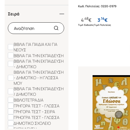
THE BOOK PROJECT
ΓΕΡΑΜΑΝΗ ΑΣΗΜΙΝΑ
ΧΡΟΝΟ ΒΑΣΙΣΜΕΝΟ ΣΤ
Κωδ. Πολιτείας
:
3220-0979
ΓΕΩΡΓΑΛΑ ΕΙΡΗΝΗ
ΣΧΟΛΙΚΟ ΒΙΒΛΙΟ ΤΗΣ Α'
Σειρά
ΓΙΑΝΝΑΚΟΠΟΥΛΟΣ
.
48
.
14
4
€
3
€
ΤΟΥ ΔΗΜΟΤΙΚΟΥ «Η ΓΛ
ΑΘΑΝΑΣΙΟΣ
Τιμή Έκδοσης
Τιμή Πολιτείας
ΓΙΑΝΝΑΚΟΠΟΥΛΟΣ Κ.
ΜΟΥ» - ΓΡΑΜΜΑΤΑ, ΛΕΞΕ
ΓΙΑΝΝΗΣ
ΙΣΤΟΡΙΕΣ
ΒΙΒΛΙΑ ΓΙΑ ΠΑΙΔΙΑ ΚΑΙ ΓΙΑ
ΝΕΟΥΣ
ΒΙΒΛΙΑ ΓΙΑ ΤΗΝ ΕΚΠΑΙΔΕΥΣΗ
ΒΙΒΛΙΑ ΓΙΑ ΤΗΝ ΕΚΠΑΙΔΕΥΣΗ
- ΔΗΜΟΤΙΚΟ
ΒΙΒΛΙΑ ΓΙΑ ΤΗΝ ΕΚΠΑΙΔΕΥΣΗ
- ΔΗΜΟΤΙΚΟ - Η ΓΛΩΣΣΑ
ΜΟΥ
ΒΙΒΛΙΑ ΓΙΑ ΤΗΝ ΕΚΠΑΙΔΕΥΣΗ
/ ΔΗΜΟΤΙΚΟ
ΒΙΒΛΙΟΤΕΤΡΑΔΙΑ
ΓΡΗΓΟΡΑ ΤΕΣΤ - ΓΛΩΣΣΑ
ΓΡΗΓΟΡΑ ΤΕΣΤ - ΣΕΙΡΑ
ΓΡΗΟΓΡΑ ΤΕΣΤ - ΓΛΩΣΣΑ
ΔΗΜΟΤΙΚΟ ΣΧΟΛΕΙΟ
ΕΚΠΑΙΔΕΥΣΗ