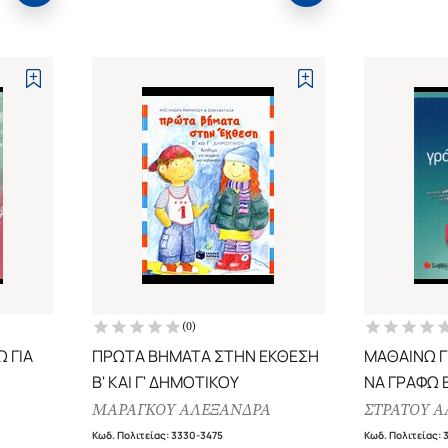
(
0
)
 ΓΙΑ
ΠΡΩΤΑ ΒΗΜΑΤΑ ΣΤΗΝ ΕΚΘΕΣΗ
ΜΑΘΑΙΝΩ Γ
Β' ΚΑΙ Γ' ΔΗΜΟΤΙΚΟΥ
ΝΑ ΓΡΑΦΩ Ε
Α ΤΗΝ
ΔΗΜΟΤΙΚΟ
ΜΑΡΑΓΚΟΥ ΑΛΕΞΑΝΔΡΑ
ΣΤΡΑΤΟΥ 
ΣΤΙΚΗΣ
Κωδ. Πολιτείας
:
3330-3475
Κωδ. Πολιτείας
:
3