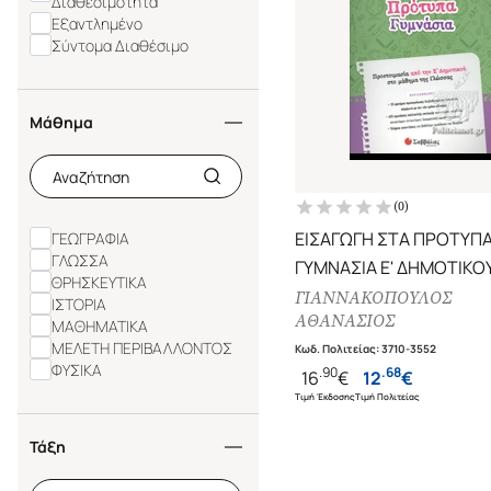
Διαθεσιμότητα
Εξαντλημένο
Σύντομα Διαθέσιμο
Μάθημα
(
0
)
ΕΙΣΑΓΩΓΗ ΣΤΑ ΠΡΟΤΥΠ
ΓΕΩΓΡΑΦΙΑ
ΓΛΩΣΣΑ
ΓΥΜΝΑΣΙΑ Ε' ΔΗΜΟΤΙΚΟ
ΘΡΗΣΚΕΥΤΙΚΑ
ΠΡΟΕΤΟΙΜΑΣΙΑ ΣΤΟ Μ
ΓΙΑΝΝΑΚΟΠΟΥΛΟΣ
ΙΣΤΟΡΙΑ
ΑΘΑΝΑΣΙΟΣ
ΤΗΣ ΓΛΩΣΣΑΣ
ΜΑΘΗΜΑΤΙΚΑ
ΜΕΛΕΤΗ ΠΕΡΙΒΑΛΛΟΝΤΟΣ
Κωδ. Πολιτείας
:
3710-3552
ΦΥΣΙΚΑ
.
90
.
68
16
€
12
€
Τιμή Έκδοσης
Τιμή Πολιτείας
Τάξη