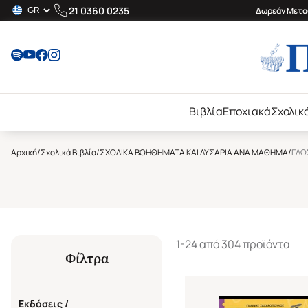
21 0360 0235
Δωρεάν Μεταφ
Βιβλία
Εποχιακά
Σχολικ
Αρχική
/
Σχολικά Βιβλία
/
ΣΧΟΛΙΚΑ ΒΟΗΘΗΜΑΤΑ ΚΑΙ ΛΥΣΑΡΙΑ ΑΝΑ ΜΑΘΗΜΑ
/
ΓΛΩ
1-24 από 304 προϊόντα
Φίλτρα
Εκδόσεις /