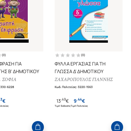
(
0
)
(
0
)
ΦΡΑΣΗ ΓΙΑ
ΦΥΛΛΑ ΕΡΓΑΣΙΑΣ ΓΙΑ ΤΗ
ΗΣ Β' ΔΗΜΟΤΙΚΟΥ
ΓΛΩΣΣΑ Δ' ΔΗΜΟΤΙΚΟΥ
 ΣΟΦΙΑ
ΖΑΧΑΡΟΠΟΥΛΟΣ ΓΙΑΝΝΗΣ
3330-6228
Κωδ. Πολιτείας
:
3220-1563
43
.
49
.
44
€
13
€
9
€
λιτείας
Τιμή Έκδοσης
Τιμή Πολιτείας