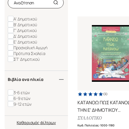
Α' Δημοτικού
Β' Δημοτικού
Γ' Δημοτικού
Δ' Δημοτικού
Ε' Δημοτικού
Προσχολική Αγωγή
Πρότυπα Σχολεία
ΣΤ' Δημοτικού
Βιβλία ανα ηλικία
3-6 ετών
(
1
)
6-9 ετών
ΚΑΤΑΝΟΩ ΠΩΣ ΚΑΤΑΝΟΩ
9-12 ετών
ΤΗΝ Ε' ΔΗΜΟΤΙΚΟΥ
ΣΧΕΔΙΑ ΔΙΔΑΣΚΑΛΙΑΣ ΓΙ
ΣΥΛΛΟΓΙΚΟ
Καθαρισμός
ΕΝΙΣΧΥΣΗ ΤΗΣ ΑΝΑΓΝΩ
Κωδ. Πολιτείας
:
1000-1180