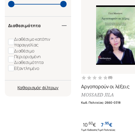
Διαθεσιμότητα
Διαθέσιμο κατόπιν
παραγγελίας
Διαθέσιμο
Περιορισμένη
Διαθεσιμότητα
Εξαντλημένο
(
0
)
Αργοπορούν οι λέξεις
Καθαρισμός
MOSSAED JILA
Κωδ. Πολιτείας
:
2660-0318
.
60
.
95
10
€
7
€
Τιμή Έκδοσης
Τιμή Πολιτείας