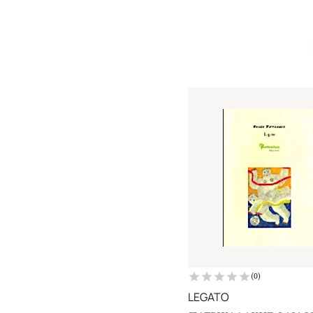
(
0
)
LEGATO