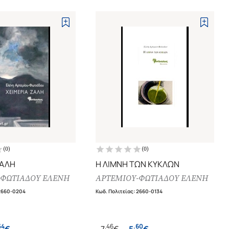
(
0
)
(
0
)
ΖΑΛΗ
Η ΛΙΜΝΗ ΤΩΝ ΚΥΚΛΩΝ
-ΦΩΤΙΑΔΟΥ ΕΛΕΝΗ
ΑΡΤΕΜΙΟΥ-ΦΩΤΙΑΔΟΥ ΕΛΕΝΗ
2660-0204
Κωδ. Πολιτείας
:
2660-0134
54
.
46
.
60
€
7
€
5
€