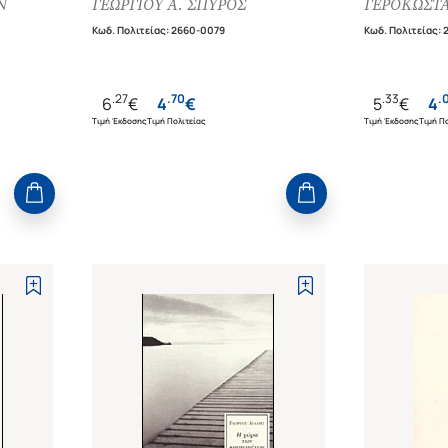
Ν
ΓΕΩΡΓΙΟΥ Α. ΣΠΥΡΟΣ
ΓΕΡΟΚΩΣΤΑ
Κωδ. Πολιτείας
:
2660-0079
Κωδ. Πολιτείας
:
.
27
.
70
.
33
.
6
€
4
€
5
€
4
Τιμή Έκδοσης
Τιμή Πολιτείας
Τιμή Έκδοσης
Τιμή Πο