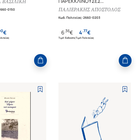
ΠΑΡΕΚΚΛΙΝΟΥΣΕΣ
 ΒΑΣΙΛΙΚΗ
ΧΑΙΚΟΥ
ΠΑΛΙΕΡΑΚΗΣ ΑΠΟΣΤΟΛΟΣ
2660-0150
Κωδ. Πολιτείας
:
2660-0203
00
.
36
.
77
€
6
€
4
€
λιτείας
Τιμή Έκδοσης
Τιμή Πολιτείας