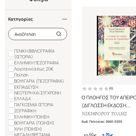
Κατηγορίες
ΓΕΝΙΚΗ ΒΙΒΛΙΟΓΡΑΦΙΑ
(ΙΣΤΟΡΙΑ)
ΕΛΛΗΝΙΚΗ ΠΕΖΟΓΡΑΦΙΑ
Λογοτεχνία έως 20€
Ποίηση
ΒΟΥΛΓΑΡΙΑ (ΠΕΖΟΓΡΑΦΙΑ)
ΕΚΠΑΙΔΕΥΣΗ
(
0
)
ΝΕΟΤΕΡΗ ΚΑΙ ΣΥΓΧΡΟΝΗ
Ο ΠΛΟΗΓΟΣ ΤΟΥ ΑΠΕΙΡ
ΕΛΛΑΔΑ
ΠΑΓΚΟΣΜΙΑ ΙΣΤΟΡΙΑ
(ΔΙΓΛΩΣΣΗ ΕΚΔΟΣΗ,
ΖΩΓΡΑΦΙΚΗ
ΕΛΛΗΝΙΚΑ-ΓΕΡΜΑΝΙΚΑ)
ΝΙΚΗΦΟΡΟΥ ΤΟΛΗΣ
ΕΛΛΗΝΙΚΗ ΠΟΙΗΣΗ
Κωδ. Πολιτείας
:
2660-0259
ΒΟΥΛΓΑΡΙΑ (ΠΟΙΗΣΗ)
ΧΙΛΗ (ΠΟΙΗΣΗ)
.
60
.
95
ΜΕΓΑΛΗ ΒΡΕΤΑΝΙΑ
10
€
7
€