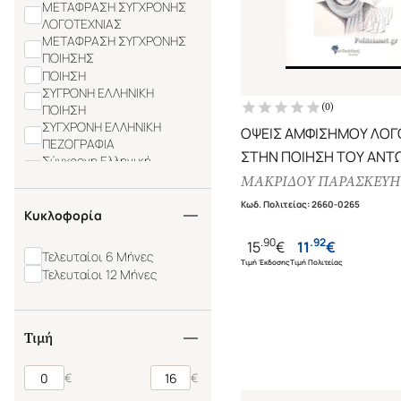
ΜΕΤΑΦΡΑΣΗ ΣΥΓΧΡΟΝΗΣ
ΛΟΓΟΤΕΧΝΙΑΣ
ΜΕΤΑΦΡΑΣΗ ΣΥΓΧΡΟΝΗΣ
ΠΟΙΗΣΗΣ
ΠΟΙΗΣΗ
ΣΥΓΡΟΝΗ ΕΛΛΗΝΙΚΗ
(
0
)
ΠΟΙΗΣΗ
ΣΥΓΧΡΟΝΗ ΕΛΛΗΝΙΚΗ
ΟΨΕΙΣ ΑΜΦΙΣΗΜΟΥ ΛΟΓ
ΠΕΖΟΓΡΑΦΙΑ
ΣΤΗΝ ΠΟΙΗΣΗ ΤΟΥ ΑΝΤ
Σύγχρονη Ελληνική
Πεζογραφία
ΦΩΣΤΙΕΡΗ
ΜΑΚΡΙΔΟΥ ΠΑΡΑΣΚΕΥΗ
ΣΥΓΧΡΟΝΗ ΕΛΛΗΝΙΚΗ
Κωδ. Πολιτείας
:
2660-0265
ΠΟΙΗΣΗ
Κυκλοφορία
Σύγχρονη Ελληνική Ποίηση
.
90
.
92
15
€
11
€
ΣΥΓΧΡΟΝΗ ΞΕΝΗ
Τελευταίοι 6 Μήνες
ΛΟΓΟΤΕΧΝΙΑ
Τιμή Έκδοσης
Τιμή Πολιτείας
Τελευταίοι 12 Μήνες
ΣΥΓΧΡΟΝΗ ΠΟΙΗΣΗ
ΣΥΓΧΡΟΝΗ ΠΟΙΗΣΗ/
ΜΕΤΑΦΡΑΣΗ
ΣΥΓΧΡΡΟΝΗ ΕΛΛΗΝΙΚΗ
Τιμή
ΠΟΙΗΣΗ
CONTEMPORARY POETRY
€
€