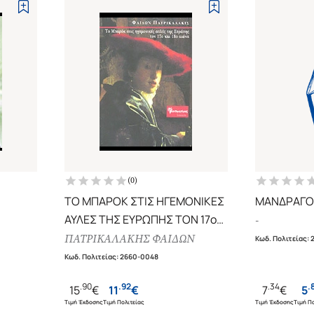
(
0
)
ΤΟ ΜΠΑΡΟΚ ΣΤΙΣ ΗΓΕΜΟΝΙΚΕΣ
ΑΥΛΕΣ ΤΗΣ ΕΥΡΩΠΗΣ ΤΟΝ 17ο
-
ΚΑΙ 18ο ΑΙΩΝΑ
ΠΑΤΡΙΚΑΛΑΚΗΣ ΦΑΙΔΩΝ
Κωδ. Πολιτείας
:
Κωδ. Πολιτείας
:
2660-0048
.
90
.
92
.
34
.
15
€
11
€
7
€
5
Τιμή Έκδοσης
Τιμή Πολιτείας
Τιμή Έκδοσης
Τιμή Πο