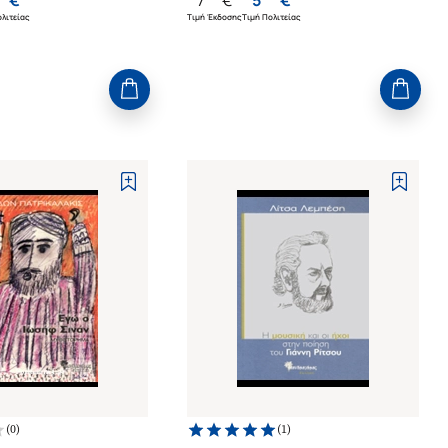
λιτείας
Τιμή Έκδοσης
Τιμή Πολιτείας
(
0
)
(
1
)