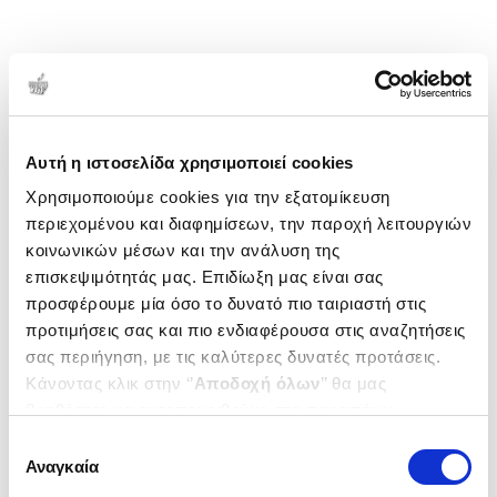
Αυτή η ιστοσελίδα χρησιμοποιεί cookies
Χρησιμοποιούμε cookies για την εξατομίκευση
περιεχομένου και διαφημίσεων, την παροχή λειτουργιών
κοινωνικών μέσων και την ανάλυση της
επισκεψιμότητάς μας. Επιδίωξη μας είναι σας
προσφέρουμε μία όσο το δυνατό πιο ταιριαστή στις
προτιμήσεις σας και πιο ενδιαφέρουσα στις αναζητήσεις
σας περιήγηση, με τις καλύτερες δυνατές προτάσεις.
Κάνοντας κλικ στην ‘’
Αποδοχή όλων
’’ θα μας
βοηθήσετε να ανταποκριθούμε στα παραπάνω.
Μπορείτε επίσης να επεξεργαστείτε ποια cookies σας
Επιλογή
ενδιαφέρουν και να επιλέξετε από τα παρακάτω με την
Αναγκαία
συγκατάθεσης
‘’
Αποδοχή επιλογών
΄΄και να ενημερωθείτε σχετικά με