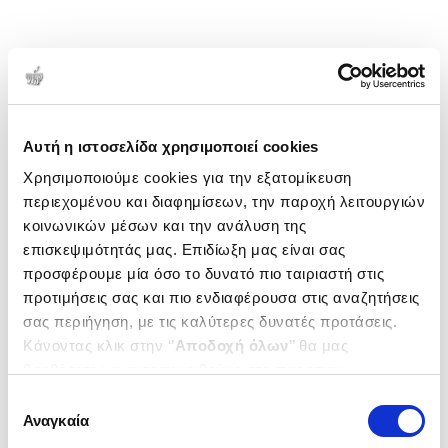
Αυτή η ιστοσελίδα χρησιμοποιεί cookies
Χρησιμοποιούμε cookies για την εξατομίκευση
περιεχομένου και διαφημίσεων, την παροχή λειτουργιών
κοινωνικών μέσων και την ανάλυση της
επισκεψιμότητάς μας. Επιδίωξη μας είναι σας
προσφέρουμε μία όσο το δυνατό πιο ταιριαστή στις
προτιμήσεις σας και πιο ενδιαφέρουσα στις αναζητήσεις
σας περιήγηση, με τις καλύτερες δυνατές προτάσεις.
Κάνοντας κλικ στην ‘’
Αποδοχή όλων
’’ θα μας
βοηθήσετε να ανταποκριθούμε στα παραπάνω.
Μπορείτε επίσης να επεξεργαστείτε ποια cookies σας
Επιλογή
ενδιαφέρουν και να επιλέξετε από τα παρακάτω με την
Αναγκαία
συγκατάθεσης
‘’
Αποδοχή επιλογών
΄΄και να ενημερωθείτε σχετικά με