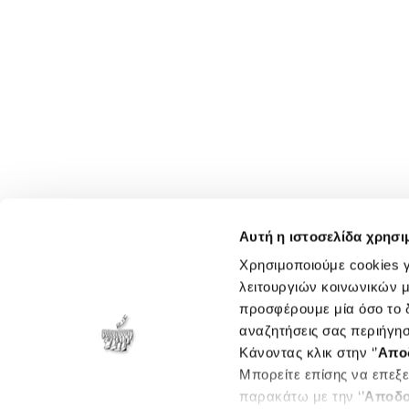
Αυτή η ιστοσελίδα χρησι
Χρησιμοποιούμε cookies γ
λειτουργιών κοινωνικών μ
προσφέρουμε μία όσο το δ
αναζητήσεις σας περιήγησ
Κάνοντας κλικ στην ‘’
Απο
Μπορείτε επίσης να επεξε
παρακάτω με την ‘’
Αποδο