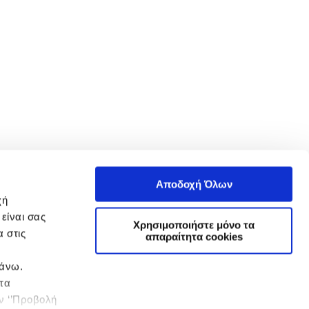
Αποδοχή Όλων
χή
είναι σας
Χρησιμοποιήστε μόνο τα
 στις
απαραίτητα cookies
πάνω.
 τα
ην ‘’Προβολή