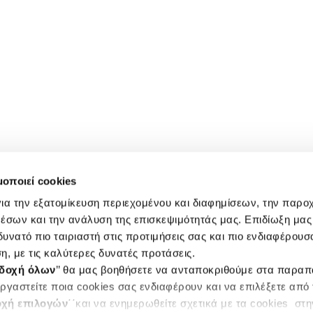
μοποιεί cookies
ια την εξατομίκευση περιεχομένου και διαφημίσεων, την παρο
έσων και την ανάλυση της επισκεψιμότητάς μας. Επιδίωξη μας 
υνατό πιο ταιριαστή στις προτιμήσεις σας και πιο ενδιαφέρουσα
η, με τις καλύτερες δυνατές προτάσεις.
δοχή όλων
’’ θα μας βοηθήσετε να ανταποκριθούμε στα παρα
ργαστείτε ποια cookies σας ενδιαφέρουν και να επιλέξετε από
χή επιλογών
΄΄και να ενημερωθείτε σχετικά με τα cookies στ