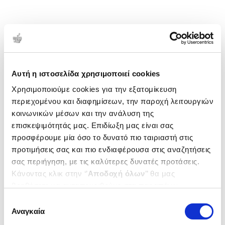
Αυτή η ιστοσελίδα χρησιμοποιεί cookies
Χρησιμοποιούμε cookies για την εξατομίκευση
περιεχομένου και διαφημίσεων, την παροχή λειτουργιών
κοινωνικών μέσων και την ανάλυση της
επισκεψιμότητάς μας. Επιδίωξη μας είναι σας
προσφέρουμε μία όσο το δυνατό πιο ταιριαστή στις
προτιμήσεις σας και πιο ενδιαφέρουσα στις αναζητήσεις
σας περιήγηση, με τις καλύτερες δυνατές προτάσεις.
Κάνοντας κλικ στην ‘’
Αποδοχή όλων
’’ θα μας
βοηθήσετε να ανταποκριθούμε στα παραπάνω.
Μπορείτε επίσης να επεξεργαστείτε ποια cookies σας
Επιλογή
ενδιαφέρουν και να επιλέξετε από τα παρακάτω με την
Αναγκαία
συγκατάθεσης
‘’
Αποδοχή επιλογών
΄΄και να ενημερωθείτε σχετικά με