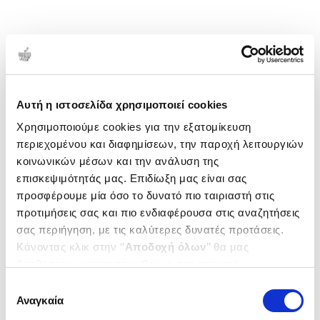
Αυτή η ιστοσελίδα χρησιμοποιεί cookies
Χρησιμοποιούμε cookies για την εξατομίκευση
περιεχομένου και διαφημίσεων, την παροχή λειτουργιών
κοινωνικών μέσων και την ανάλυση της
επισκεψιμότητάς μας. Επιδίωξη μας είναι σας
προσφέρουμε μία όσο το δυνατό πιο ταιριαστή στις
προτιμήσεις σας και πιο ενδιαφέρουσα στις αναζητήσεις
σας περιήγηση, με τις καλύτερες δυνατές προτάσεις.
Κάνοντας κλικ στην ‘’
Αποδοχή όλων
’’ θα μας
βοηθήσετε να ανταποκριθούμε στα παραπάνω.
Μπορείτε επίσης να επεξεργαστείτε ποια cookies σας
Επιλογή
ενδιαφέρουν και να επιλέξετε από τα παρακάτω με την
Αναγκαία
συγκατάθεσης
‘’
Αποδοχή επιλογών
΄΄και να ενημερωθείτε σχετικά με