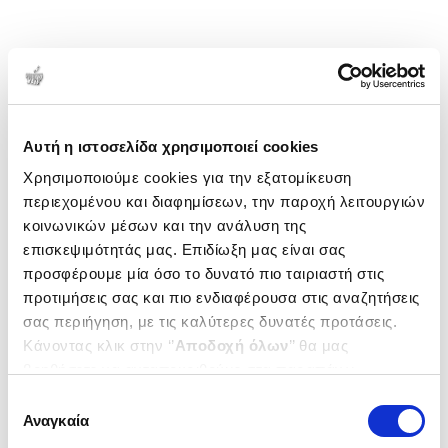
Αυτή η ιστοσελίδα χρησιμοποιεί cookies
Χρησιμοποιούμε cookies για την εξατομίκευση
περιεχομένου και διαφημίσεων, την παροχή λειτουργιών
κοινωνικών μέσων και την ανάλυση της
επισκεψιμότητάς μας. Επιδίωξη μας είναι σας
προσφέρουμε μία όσο το δυνατό πιο ταιριαστή στις
προτιμήσεις σας και πιο ενδιαφέρουσα στις αναζητήσεις
σας περιήγηση, με τις καλύτερες δυνατές προτάσεις.
Κάνοντας κλικ στην ‘’
Αποδοχή όλων
’’ θα μας
βοηθήσετε να ανταποκριθούμε στα παραπάνω.
Μπορείτε επίσης να επεξεργαστείτε ποια cookies σας
Επιλογή
ενδιαφέρουν και να επιλέξετε από τα παρακάτω με την
Αναγκαία
συγκατάθεσης
‘’
Αποδοχή επιλογών
΄΄και να ενημερωθείτε σχετικά με