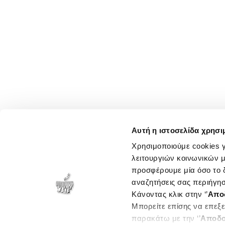
Αυτή η ιστοσελίδα χρησι
Χρησιμοποιούμε cookies γ
λειτουργιών κοινωνικών μ
προσφέρουμε μία όσο το δ
αναζητήσεις σας περιήγησ
Κάνοντας κλικ στην ‘’
Απο
Μπορείτε επίσης να επεξε
παρακάτω με την ‘’
Αποδο