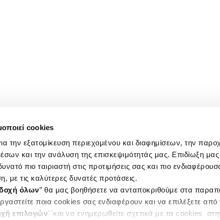
μοποιεί cookies
ια την εξατομίκευση περιεχομένου και διαφημίσεων, την παρο
έσων και την ανάλυση της επισκεψιμότητάς μας. Επιδίωξη μας 
υνατό πιο ταιριαστή στις προτιμήσεις σας και πιο ενδιαφέρουσα
η, με τις καλύτερες δυνατές προτάσεις.
δοχή όλων
’’ θα μας βοηθήσετε να ανταποκριθούμε στα παρα
ργαστείτε ποια cookies σας ενδιαφέρουν και να επιλέξετε από
χή επιλογών
΄΄και να ενημερωθείτε σχετικά με τα cookies στ