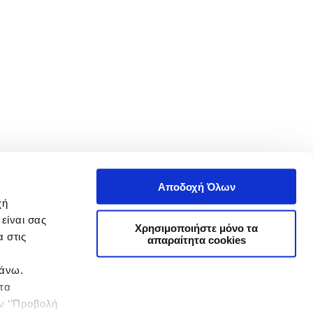
Αποδοχή Όλων
χή
είναι σας
Χρησιμοποιήστε μόνο τα
 στις
απαραίτητα cookies
πάνω.
 τα
ην ‘’Προβολή