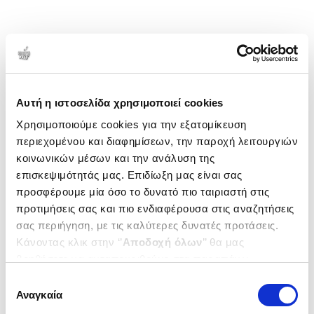
Αυτή η ιστοσελίδα χρησιμοποιεί cookies
Χρησιμοποιούμε cookies για την εξατομίκευση
περιεχομένου και διαφημίσεων, την παροχή λειτουργιών
κοινωνικών μέσων και την ανάλυση της
επισκεψιμότητάς μας. Επιδίωξη μας είναι σας
προσφέρουμε μία όσο το δυνατό πιο ταιριαστή στις
προτιμήσεις σας και πιο ενδιαφέρουσα στις αναζητήσεις
σας περιήγηση, με τις καλύτερες δυνατές προτάσεις.
Κάνοντας κλικ στην ‘’
Αποδοχή όλων
’’ θα μας
βοηθήσετε να ανταποκριθούμε στα παραπάνω.
Μπορείτε επίσης να επεξεργαστείτε ποια cookies σας
Επιλογή
ενδιαφέρουν και να επιλέξετε από τα παρακάτω με την
Αναγκαία
συγκατάθεσης
‘’
Αποδοχή επιλογών
΄΄και να ενημερωθείτε σχετικά με