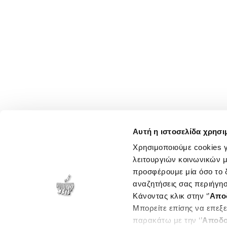
Αυτή η ιστοσελίδα χρησι
Χρησιμοποιούμε cookies γ
λειτουργιών κοινωνικών μ
προσφέρουμε μία όσο το δ
αναζητήσεις σας περιήγησ
Κάνοντας κλικ στην ‘’
Απο
Μπορείτε επίσης να επεξε
παρακάτω με την ‘’
Αποδο