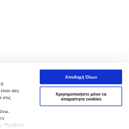
Αποδοχή Όλων
χή
είναι σας
Χρησιμοποιήστε μόνο τα
 στις
απαραίτητα cookies
πάνω.
 τα
ην ‘’Προβολή