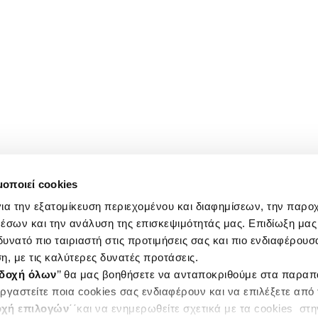
μοποιεί cookies
ια την εξατομίκευση περιεχομένου και διαφημίσεων, την παρο
έσων και την ανάλυση της επισκεψιμότητάς μας. Επιδίωξη μας 
υνατό πιο ταιριαστή στις προτιμήσεις σας και πιο ενδιαφέρουσα
η, με τις καλύτερες δυνατές προτάσεις.
δοχή όλων
’’ θα μας βοηθήσετε να ανταποκριθούμε στα παρα
ργαστείτε ποια cookies σας ενδιαφέρουν και να επιλέξετε από
χή επιλογών
΄΄και να ενημερωθείτε σχετικά με τα cookies στ