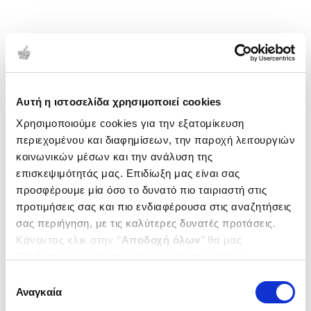
Αυτή η ιστοσελίδα χρησιμοποιεί cookies
Χρησιμοποιούμε cookies για την εξατομίκευση
περιεχομένου και διαφημίσεων, την παροχή λειτουργιών
κοινωνικών μέσων και την ανάλυση της
επισκεψιμότητάς μας. Επιδίωξη μας είναι σας
προσφέρουμε μία όσο το δυνατό πιο ταιριαστή στις
προτιμήσεις σας και πιο ενδιαφέρουσα στις αναζητήσεις
σας περιήγηση, με τις καλύτερες δυνατές προτάσεις.
Κάνοντας κλικ στην ‘’
Αποδοχή όλων
’’ θα μας
βοηθήσετε να ανταποκριθούμε στα παραπάνω.
Μπορείτε επίσης να επεξεργαστείτε ποια cookies σας
Επιλογή
ενδιαφέρουν και να επιλέξετε από τα παρακάτω με την
Αναγκαία
συγκατάθεσης
‘’
Αποδοχή επιλογών
΄΄και να ενημερωθείτε σχετικά με