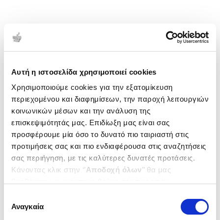
Αυτή η ιστοσελίδα χρησιμοποιεί cookies
Χρησιμοποιούμε cookies για την εξατομίκευση
περιεχομένου και διαφημίσεων, την παροχή λειτουργιών
κοινωνικών μέσων και την ανάλυση της
επισκεψιμότητάς μας. Επιδίωξη μας είναι σας
προσφέρουμε μία όσο το δυνατό πιο ταιριαστή στις
προτιμήσεις σας και πιο ενδιαφέρουσα στις αναζητήσεις
σας περιήγηση, με τις καλύτερες δυνατές προτάσεις.
Κάνοντας κλικ στην ‘’
Αποδοχή όλων
’’ θα μας
βοηθήσετε να ανταποκριθούμε στα παραπάνω.
Μπορείτε επίσης να επεξεργαστείτε ποια cookies σας
Επιλογή
ενδιαφέρουν και να επιλέξετε από τα παρακάτω με την
Αναγκαία
συγκατάθεσης
‘’
Αποδοχή επιλογών
΄΄και να ενημερωθείτε σχετικά με