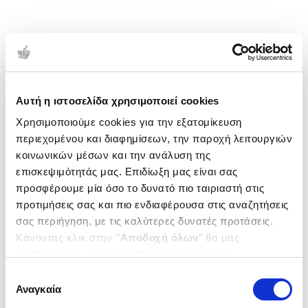
Αυτή η ιστοσελίδα χρησιμοποιεί cookies
Χρησιμοποιούμε cookies για την εξατομίκευση
περιεχομένου και διαφημίσεων, την παροχή λειτουργιών
κοινωνικών μέσων και την ανάλυση της
επισκεψιμότητάς μας. Επιδίωξη μας είναι σας
προσφέρουμε μία όσο το δυνατό πιο ταιριαστή στις
προτιμήσεις σας και πιο ενδιαφέρουσα στις αναζητήσεις
σας περιήγηση, με τις καλύτερες δυνατές προτάσεις.
Κάνοντας κλικ στην ‘’
Αποδοχή όλων
’’ θα μας
βοηθήσετε να ανταποκριθούμε στα παραπάνω.
Μπορείτε επίσης να επεξεργαστείτε ποια cookies σας
Επιλογή
ενδιαφέρουν και να επιλέξετε από τα παρακάτω με την
Αναγκαία
συγκατάθεσης
‘’
Αποδοχή επιλογών
΄΄και να ενημερωθείτε σχετικά με