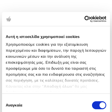
Αυτή η ιστοσελίδα χρησιμοποιεί cookies
Χρησιμοποιούμε cookies για την εξατομίκευση
περιεχομένου και διαφημίσεων, την παροχή λειτουργιών
κοινωνικών μέσων και την ανάλυση της
επισκεψιμότητάς μας. Επιδίωξη μας είναι σας
προσφέρουμε μία όσο το δυνατό πιο ταιριαστή στις
προτιμήσεις σας και πιο ενδιαφέρουσα στις αναζητήσεις
σας περιήγηση, με τις καλύτερες δυνατές προτάσεις.
Κάνοντας κλικ στην ‘’
Αποδοχή όλων
’’ θα μας
βοηθήσετε να ανταποκριθούμε στα παραπάνω.
Μπορείτε επίσης να επεξεργαστείτε ποια cookies σας
Επιλογή
ενδιαφέρουν και να επιλέξετε από τα παρακάτω με την
Αναγκαία
συγκατάθεσης
‘’
Αποδοχή επιλογών
΄΄και να ενημερωθείτε σχετικά με