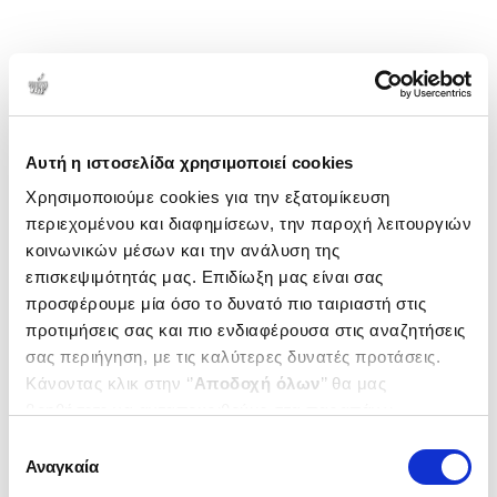
Αυτή η ιστοσελίδα χρησιμοποιεί cookies
Χρησιμοποιούμε cookies για την εξατομίκευση
περιεχομένου και διαφημίσεων, την παροχή λειτουργιών
κοινωνικών μέσων και την ανάλυση της
επισκεψιμότητάς μας. Επιδίωξη μας είναι σας
προσφέρουμε μία όσο το δυνατό πιο ταιριαστή στις
προτιμήσεις σας και πιο ενδιαφέρουσα στις αναζητήσεις
σας περιήγηση, με τις καλύτερες δυνατές προτάσεις.
Κάνοντας κλικ στην ‘’
Αποδοχή όλων
’’ θα μας
βοηθήσετε να ανταποκριθούμε στα παραπάνω.
Μπορείτε επίσης να επεξεργαστείτε ποια cookies σας
Επιλογή
ενδιαφέρουν και να επιλέξετε από τα παρακάτω με την
Αναγκαία
συγκατάθεσης
‘’
Αποδοχή επιλογών
΄΄και να ενημερωθείτε σχετικά με