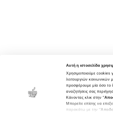
Αυτή η ιστοσελίδα χρησι
Χρησιμοποιούμε cookies γ
λειτουργιών κοινωνικών μ
προσφέρουμε μία όσο το δ
αναζητήσεις σας περιήγησ
Κάνοντας κλικ στην ‘’
Απο
Μπορείτε επίσης να επεξε
παρακάτω με την ‘’
Αποδο