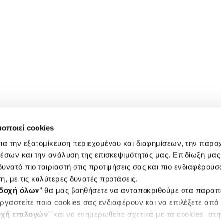
μοποιεί cookies
ια την εξατομίκευση περιεχομένου και διαφημίσεων, την παρο
έσων και την ανάλυση της επισκεψιμότητάς μας. Επιδίωξη μας 
υνατό πιο ταιριαστή στις προτιμήσεις σας και πιο ενδιαφέρουσα
η, με τις καλύτερες δυνατές προτάσεις.
δοχή όλων
’’ θα μας βοηθήσετε να ανταποκριθούμε στα παρα
ργαστείτε ποια cookies σας ενδιαφέρουν και να επιλέξετε από
χή επιλογών
΄΄και να ενημερωθείτε σχετικά με τα cookies στ