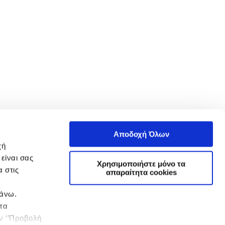
Αποδοχή Όλων
χή
είναι σας
Χρησιμοποιήστε μόνο τα
 στις
απαραίτητα cookies
πάνω.
 τα
ην ‘’Προβολή