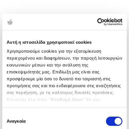
Αυτή η ιστοσελίδα χρησιμοποιεί cookies
Χρησιμοποιούμε cookies για την εξατομίκευση
περιεχομένου και διαφημίσεων, την παροχή λειτουργιών
κοινωνικών μέσων και την ανάλυση της
επισκεψιμότητάς μας. Επιδίωξη μας είναι σας
προσφέρουμε μία όσο το δυνατό πιο ταιριαστή στις
προτιμήσεις σας και πιο ενδιαφέρουσα στις αναζητήσεις
σας περιήγηση, με τις καλύτερες δυνατές προτάσεις.
Κάνοντας κλικ στην ‘’
Αποδοχή όλων
’’ θα μας
βοηθήσετε να ανταποκριθούμε στα παραπάνω.
Μπορείτε επίσης να επεξεργαστείτε ποια cookies σας
Επιλογή
ενδιαφέρουν και να επιλέξετε από τα παρακάτω με την
Αναγκαία
συγκατάθεσης
‘’
Αποδοχή επιλογών
΄΄και να ενημερωθείτε σχετικά με