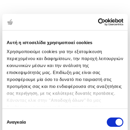
Αυτή η ιστοσελίδα χρησιμοποιεί cookies
Χρησιμοποιούμε cookies για την εξατομίκευση
περιεχομένου και διαφημίσεων, την παροχή λειτουργιών
κοινωνικών μέσων και την ανάλυση της
επισκεψιμότητάς μας. Επιδίωξη μας είναι σας
προσφέρουμε μία όσο το δυνατό πιο ταιριαστή στις
προτιμήσεις σας και πιο ενδιαφέρουσα στις αναζητήσεις
σας περιήγηση, με τις καλύτερες δυνατές προτάσεις.
Κάνοντας κλικ στην ‘’
Αποδοχή όλων
’’ θα μας
βοηθήσετε να ανταποκριθούμε στα παραπάνω.
Μπορείτε επίσης να επεξεργαστείτε ποια cookies σας
Επιλογή
ενδιαφέρουν και να επιλέξετε από τα παρακάτω με την
Αναγκαία
συγκατάθεσης
‘’
Αποδοχή επιλογών
΄΄και να ενημερωθείτε σχετικά με