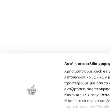
Αυτή η ιστοσελίδα χρησι
Χρησιμοποιούμε cookies γ
λειτουργιών κοινωνικών μ
προσφέρουμε μία όσο το δ
αναζητήσεις σας περιήγησ
Κάνοντας κλικ στην ‘’
Απο
Μπορείτε επίσης να επεξε
παρακάτω με την ‘’
Αποδο