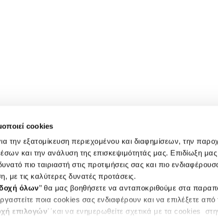
μοποιεί cookies
ια την εξατομίκευση περιεχομένου και διαφημίσεων, την παρο
έσων και την ανάλυση της επισκεψιμότητάς μας. Επιδίωξη μας 
υνατό πιο ταιριαστή στις προτιμήσεις σας και πιο ενδιαφέρουσα
η, με τις καλύτερες δυνατές προτάσεις.
δοχή όλων
’’ θα μας βοηθήσετε να ανταποκριθούμε στα παρα
ργαστείτε ποια cookies σας ενδιαφέρουν και να επιλέξετε από
χή επιλογών
΄΄και να ενημερωθείτε σχετικά με τα cookies στ