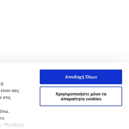
Αποδοχή Όλων
χή
είναι σας
Χρησιμοποιήστε μόνο τα
 στις
απαραίτητα cookies
πάνω.
 τα
ην ‘’Προβολή