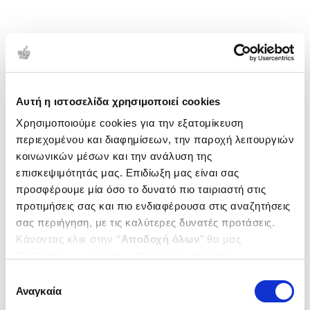
Αυτή η ιστοσελίδα χρησιμοποιεί cookies
Χρησιμοποιούμε cookies για την εξατομίκευση
περιεχομένου και διαφημίσεων, την παροχή λειτουργιών
κοινωνικών μέσων και την ανάλυση της
επισκεψιμότητάς μας. Επιδίωξη μας είναι σας
προσφέρουμε μία όσο το δυνατό πιο ταιριαστή στις
προτιμήσεις σας και πιο ενδιαφέρουσα στις αναζητήσεις
σας περιήγηση, με τις καλύτερες δυνατές προτάσεις.
Κάνοντας κλικ στην ‘’
Αποδοχή όλων
’’ θα μας
βοηθήσετε να ανταποκριθούμε στα παραπάνω.
Μπορείτε επίσης να επεξεργαστείτε ποια cookies σας
Επιλογή
ενδιαφέρουν και να επιλέξετε από τα παρακάτω με την
Αναγκαία
συγκατάθεσης
‘’
Αποδοχή επιλογών
΄΄και να ενημερωθείτε σχετικά με