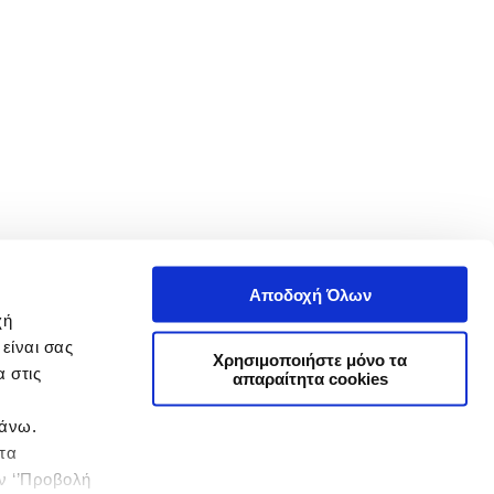
Αποδοχή Όλων
χή
είναι σας
Χρησιμοποιήστε μόνο τα
 στις
απαραίτητα cookies
πάνω.
 τα
ην ‘’Προβολή