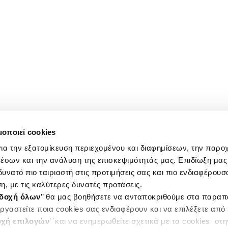
μοποιεί cookies
ια την εξατομίκευση περιεχομένου και διαφημίσεων, την παρο
έσων και την ανάλυση της επισκεψιμότητάς μας. Επιδίωξη μας 
υνατό πιο ταιριαστή στις προτιμήσεις σας και πιο ενδιαφέρουσα
η, με τις καλύτερες δυνατές προτάσεις.
δοχή όλων
’’ θα μας βοηθήσετε να ανταποκριθούμε στα παρα
ργαστείτε ποια cookies σας ενδιαφέρουν και να επιλέξετε από
χή επιλογών
΄΄και να ενημερωθείτε σχετικά με τα cookies στ