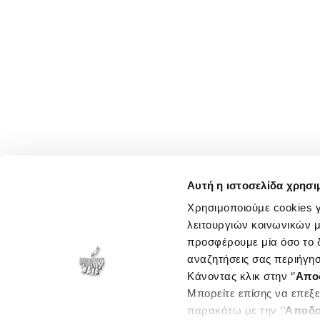
Αυτή η ιστοσελίδα χρησι
Χρησιμοποιούμε cookies γ
λειτουργιών κοινωνικών μ
προσφέρουμε μία όσο το δ
αναζητήσεις σας περιήγησ
Κάνοντας κλικ στην ‘’
Απο
Μπορείτε επίσης να επεξε
παρακάτω με την ‘’
Αποδο