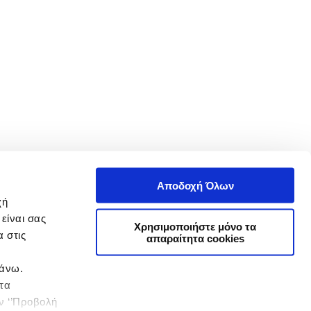
Αποδοχή Όλων
χή
είναι σας
Χρησιμοποιήστε μόνο τα
 στις
απαραίτητα cookies
πάνω.
 τα
ην ‘’Προβολή