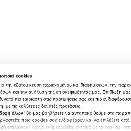
μοποιεί cookies
ια την εξατομίκευση περιεχομένου και διαφημίσεων, την παρο
έσων και την ανάλυση της επισκεψιμότητάς μας. Επιδίωξη μας 
υνατό πιο ταιριαστή στις προτιμήσεις σας και πιο ενδιαφέρουσα
η, με τις καλύτερες δυνατές προτάσεις.
δοχή όλων
’’ θα μας βοηθήσετε να ανταποκριθούμε στα παρα
ργαστείτε ποια cookies σας ενδιαφέρουν και να επιλέξετε από
χή επιλογών
΄΄και να ενημερωθείτε σχετικά με τα cookies στ