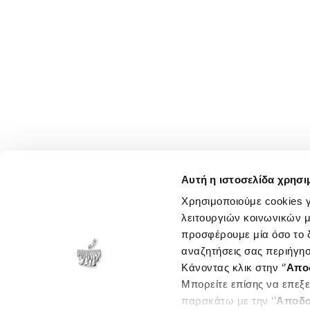
Αυτή η ιστοσελίδα χρησι
Χρησιμοποιούμε cookies γ
λειτουργιών κοινωνικών μ
προσφέρουμε μία όσο το δ
αναζητήσεις σας περιήγησ
Κάνοντας κλικ στην ‘’
Απο
Μπορείτε επίσης να επεξε
παρακάτω με την ‘’
Αποδο