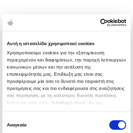
Αυτή η ιστοσελίδα χρησιμοποιεί cookies
Χρησιμοποιούμε cookies για την εξατομίκευση
περιεχομένου και διαφημίσεων, την παροχή λειτουργιών
κοινωνικών μέσων και την ανάλυση της
επισκεψιμότητάς μας. Επιδίωξη μας είναι σας
προσφέρουμε μία όσο το δυνατό πιο ταιριαστή στις
προτιμήσεις σας και πιο ενδιαφέρουσα στις αναζητήσεις
σας περιήγηση, με τις καλύτερες δυνατές προτάσεις.
Κάνοντας κλικ στην ‘’
Αποδοχή όλων
’’ θα μας
βοηθήσετε να ανταποκριθούμε στα παραπάνω.
Μπορείτε επίσης να επεξεργαστείτε ποια cookies σας
Επιλογή
ενδιαφέρουν και να επιλέξετε από τα παρακάτω με την
Αναγκαία
συγκατάθεσης
‘’
Αποδοχή επιλογών
΄΄και να ενημερωθείτε σχετικά με