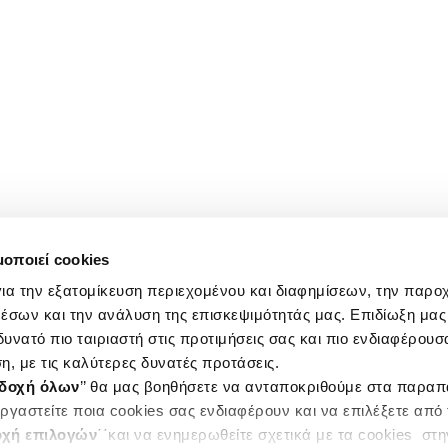
μοποιεί cookies
ια την εξατομίκευση περιεχομένου και διαφημίσεων, την παρο
έσων και την ανάλυση της επισκεψιμότητάς μας. Επιδίωξη μας 
υνατό πιο ταιριαστή στις προτιμήσεις σας και πιο ενδιαφέρουσα
η, με τις καλύτερες δυνατές προτάσεις.
δοχή όλων
’’ θα μας βοηθήσετε να ανταποκριθούμε στα παρα
ργαστείτε ποια cookies σας ενδιαφέρουν και να επιλέξετε από
χή επιλογών
΄΄και να ενημερωθείτε σχετικά με τα cookies στ