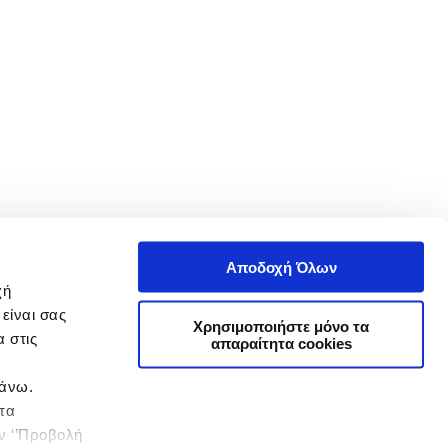
Αποδοχή Όλων
χή
είναι σας
Χρησιμοποιήστε μόνο τα
 στις
απαραίτητα cookies
πάνω.
 τα
ην ‘’Προβολή