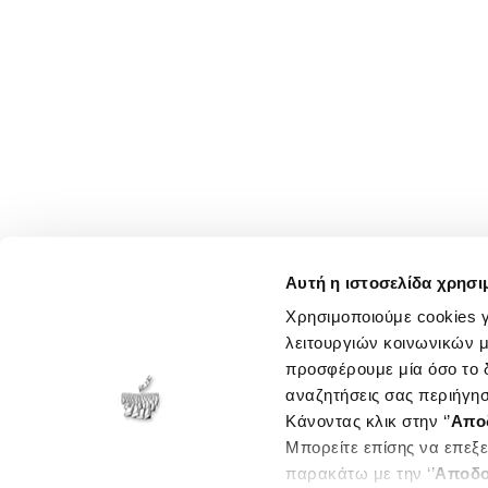
Αυτή η ιστοσελίδα χρησι
Χρησιμοποιούμε cookies γ
λειτουργιών κοινωνικών μ
προσφέρουμε μία όσο το δ
αναζητήσεις σας περιήγησ
Κάνοντας κλικ στην ‘’
Απο
Μπορείτε επίσης να επεξε
παρακάτω με την ‘’
Αποδο