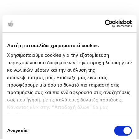
Αυτή η ιστοσελίδα χρησιμοποιεί cookies
Χρησιμοποιούμε cookies για την εξατομίκευση
περιεχομένου και διαφημίσεων, την παροχή λειτουργιών
κοινωνικών μέσων και την ανάλυση της
επισκεψιμότητάς μας. Επιδίωξη μας είναι σας
προσφέρουμε μία όσο το δυνατό πιο ταιριαστή στις
προτιμήσεις σας και πιο ενδιαφέρουσα στις αναζητήσεις
σας περιήγηση, με τις καλύτερες δυνατές προτάσεις.
Κάνοντας κλικ στην ‘’
Αποδοχή όλων
’’ θα μας
βοηθήσετε να ανταποκριθούμε στα παραπάνω.
Μπορείτε επίσης να επεξεργαστείτε ποια cookies σας
Επιλογή
ενδιαφέρουν και να επιλέξετε από τα παρακάτω με την
Αναγκαία
συγκατάθεσης
‘’
Αποδοχή επιλογών
΄΄και να ενημερωθείτε σχετικά με