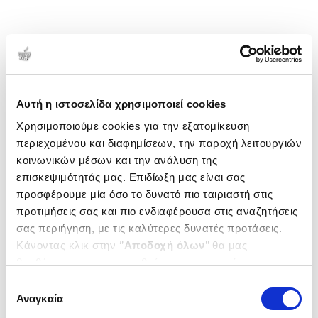
Αυτή η ιστοσελίδα χρησιμοποιεί cookies
Χρησιμοποιούμε cookies για την εξατομίκευση
περιεχομένου και διαφημίσεων, την παροχή λειτουργιών
κοινωνικών μέσων και την ανάλυση της
επισκεψιμότητάς μας. Επιδίωξη μας είναι σας
προσφέρουμε μία όσο το δυνατό πιο ταιριαστή στις
προτιμήσεις σας και πιο ενδιαφέρουσα στις αναζητήσεις
σας περιήγηση, με τις καλύτερες δυνατές προτάσεις.
Κάνοντας κλικ στην ‘’
Αποδοχή όλων
’’ θα μας
βοηθήσετε να ανταποκριθούμε στα παραπάνω.
Μπορείτε επίσης να επεξεργαστείτε ποια cookies σας
Επιλογή
ενδιαφέρουν και να επιλέξετε από τα παρακάτω με την
Αναγκαία
συγκατάθεσης
‘’
Αποδοχή επιλογών
΄΄και να ενημερωθείτε σχετικά με