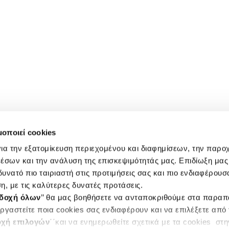
μοποιεί cookies
ια την εξατομίκευση περιεχομένου και διαφημίσεων, την παρο
έσων και την ανάλυση της επισκεψιμότητάς μας. Επιδίωξη μας 
υνατό πιο ταιριαστή στις προτιμήσεις σας και πιο ενδιαφέρουσα
η, με τις καλύτερες δυνατές προτάσεις.
δοχή όλων
’’ θα μας βοηθήσετε να ανταποκριθούμε στα παρα
ργαστείτε ποια cookies σας ενδιαφέρουν και να επιλέξετε από
χή επιλογών
΄΄και να ενημερωθείτε σχετικά με τα cookies στ