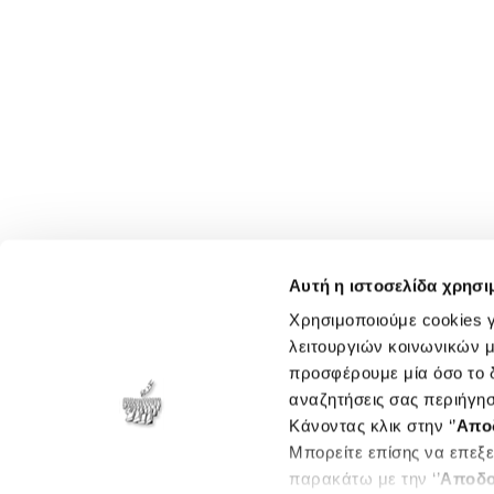
Αυτή η ιστοσελίδα χρησι
Χρησιμοποιούμε cookies γ
λειτουργιών κοινωνικών μ
προσφέρουμε μία όσο το δ
αναζητήσεις σας περιήγησ
Κάνοντας κλικ στην ‘’
Απο
Μπορείτε επίσης να επεξε
παρακάτω με την ‘’
Αποδο