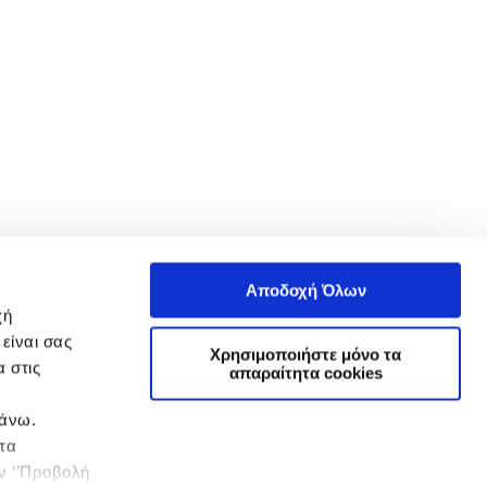
Αποδοχή Όλων
χή
είναι σας
Χρησιμοποιήστε μόνο τα
 στις
απαραίτητα cookies
πάνω.
 τα
ην ‘’Προβολή