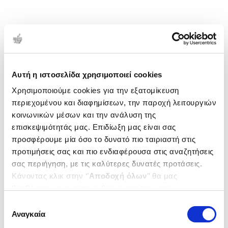
Αυτή η ιστοσελίδα χρησιμοποιεί cookies
Χρησιμοποιούμε cookies για την εξατομίκευση
περιεχομένου και διαφημίσεων, την παροχή λειτουργιών
κοινωνικών μέσων και την ανάλυση της
επισκεψιμότητάς μας. Επιδίωξη μας είναι σας
προσφέρουμε μία όσο το δυνατό πιο ταιριαστή στις
προτιμήσεις σας και πιο ενδιαφέρουσα στις αναζητήσεις
σας περιήγηση, με τις καλύτερες δυνατές προτάσεις.
Κάνοντας κλικ στην ‘’
Αποδοχή όλων
’’ θα μας
βοηθήσετε να ανταποκριθούμε στα παραπάνω.
Μπορείτε επίσης να επεξεργαστείτε ποια cookies σας
Επιλογή
ενδιαφέρουν και να επιλέξετε από τα παρακάτω με την
Αναγκαία
συγκατάθεσης
‘’
Αποδοχή επιλογών
΄΄και να ενημερωθείτε σχετικά με