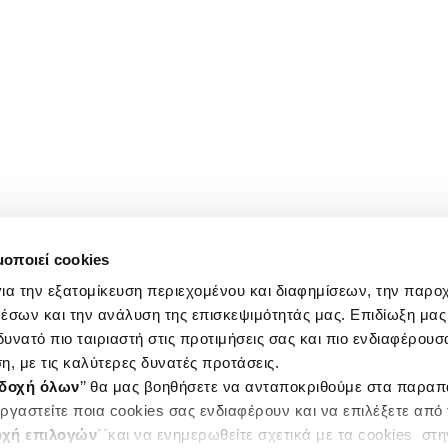
μοποιεί cookies
ια την εξατομίκευση περιεχομένου και διαφημίσεων, την παρο
έσων και την ανάλυση της επισκεψιμότητάς μας. Επιδίωξη μας 
υνατό πιο ταιριαστή στις προτιμήσεις σας και πιο ενδιαφέρουσα
η, με τις καλύτερες δυνατές προτάσεις.
δοχή όλων
’’ θα μας βοηθήσετε να ανταποκριθούμε στα παρα
ργαστείτε ποια cookies σας ενδιαφέρουν και να επιλέξετε από
χή επιλογών
΄΄και να ενημερωθείτε σχετικά με τα cookies στ