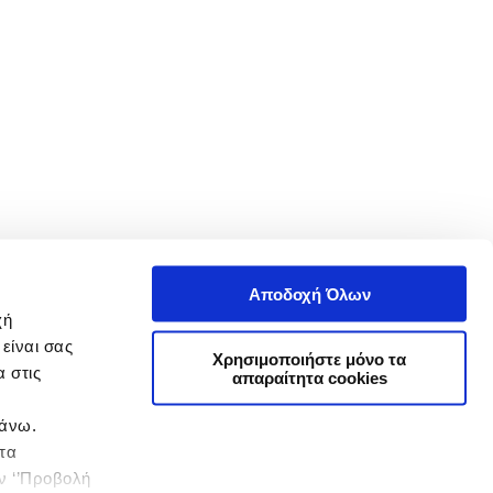
Αποδοχή Όλων
χή
είναι σας
Χρησιμοποιήστε μόνο τα
 στις
απαραίτητα cookies
πάνω.
 τα
ην ‘’Προβολή