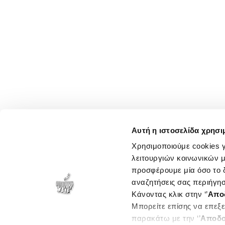
Αυτή η ιστοσελίδα χρησι
Χρησιμοποιούμε cookies γ
λειτουργιών κοινωνικών μ
προσφέρουμε μία όσο το δ
αναζητήσεις σας περιήγησ
Κάνοντας κλικ στην ‘’
Απο
Μπορείτε επίσης να επεξε
παρακάτω με την ‘’
Αποδο