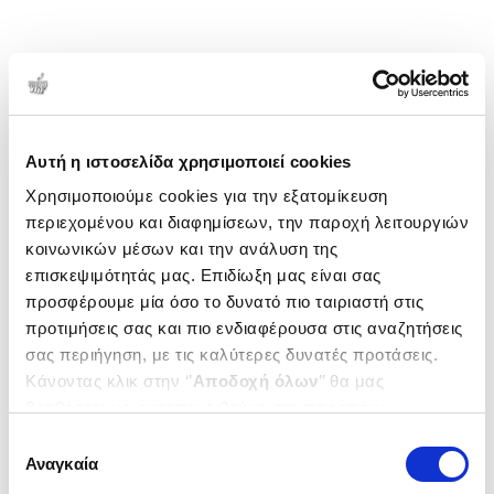
Αυτή η ιστοσελίδα χρησιμοποιεί cookies
Χρησιμοποιούμε cookies για την εξατομίκευση
περιεχομένου και διαφημίσεων, την παροχή λειτουργιών
κοινωνικών μέσων και την ανάλυση της
επισκεψιμότητάς μας. Επιδίωξη μας είναι σας
προσφέρουμε μία όσο το δυνατό πιο ταιριαστή στις
προτιμήσεις σας και πιο ενδιαφέρουσα στις αναζητήσεις
σας περιήγηση, με τις καλύτερες δυνατές προτάσεις.
Κάνοντας κλικ στην ‘’
Αποδοχή όλων
’’ θα μας
βοηθήσετε να ανταποκριθούμε στα παραπάνω.
Μπορείτε επίσης να επεξεργαστείτε ποια cookies σας
Επιλογή
ενδιαφέρουν και να επιλέξετε από τα παρακάτω με την
Αναγκαία
συγκατάθεσης
‘’
Αποδοχή επιλογών
΄΄και να ενημερωθείτε σχετικά με