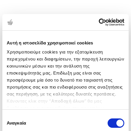
Αυτή η ιστοσελίδα χρησιμοποιεί cookies
Χρησιμοποιούμε cookies για την εξατομίκευση
περιεχομένου και διαφημίσεων, την παροχή λειτουργιών
κοινωνικών μέσων και την ανάλυση της
επισκεψιμότητάς μας. Επιδίωξη μας είναι σας
προσφέρουμε μία όσο το δυνατό πιο ταιριαστή στις
προτιμήσεις σας και πιο ενδιαφέρουσα στις αναζητήσεις
σας περιήγηση, με τις καλύτερες δυνατές προτάσεις.
Κάνοντας κλικ στην ‘’
Αποδοχή όλων
’’ θα μας
βοηθήσετε να ανταποκριθούμε στα παραπάνω.
Μπορείτε επίσης να επεξεργαστείτε ποια cookies σας
Επιλογή
ενδιαφέρουν και να επιλέξετε από τα παρακάτω με την
Αναγκαία
συγκατάθεσης
‘’
Αποδοχή επιλογών
΄΄και να ενημερωθείτε σχετικά με