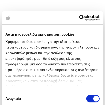
Αυτή η ιστοσελίδα χρησιμοποιεί cookies
Χρησιμοποιούμε cookies για την εξατομίκευση
περιεχομένου και διαφημίσεων, την παροχή λειτουργιών
κοινωνικών μέσων και την ανάλυση της
επισκεψιμότητάς μας. Επιδίωξη μας είναι σας
προσφέρουμε μία όσο το δυνατό πιο ταιριαστή στις
προτιμήσεις σας και πιο ενδιαφέρουσα στις αναζητήσεις
σας περιήγηση, με τις καλύτερες δυνατές προτάσεις.
Κάνοντας κλικ στην ‘’
Αποδοχή όλων
’’ θα μας
βοηθήσετε να ανταποκριθούμε στα παραπάνω.
Μπορείτε επίσης να επεξεργαστείτε ποια cookies σας
Επιλογή
ενδιαφέρουν και να επιλέξετε από τα παρακάτω με την
Αναγκαία
συγκατάθεσης
‘’
Αποδοχή επιλογών
΄΄και να ενημερωθείτε σχετικά με