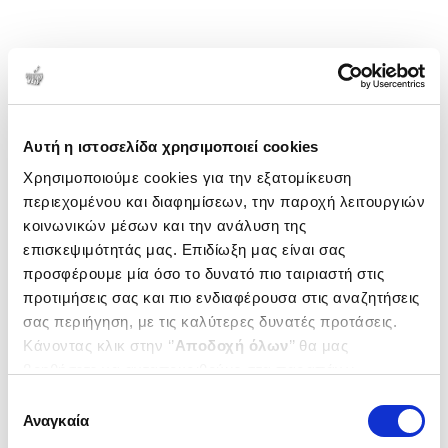
Αυτή η ιστοσελίδα χρησιμοποιεί cookies
Χρησιμοποιούμε cookies για την εξατομίκευση
περιεχομένου και διαφημίσεων, την παροχή λειτουργιών
κοινωνικών μέσων και την ανάλυση της
επισκεψιμότητάς μας. Επιδίωξη μας είναι σας
προσφέρουμε μία όσο το δυνατό πιο ταιριαστή στις
προτιμήσεις σας και πιο ενδιαφέρουσα στις αναζητήσεις
σας περιήγηση, με τις καλύτερες δυνατές προτάσεις.
Κάνοντας κλικ στην ‘’
Αποδοχή όλων
’’ θα μας
βοηθήσετε να ανταποκριθούμε στα παραπάνω.
Μπορείτε επίσης να επεξεργαστείτε ποια cookies σας
Επιλογή
ενδιαφέρουν και να επιλέξετε από τα παρακάτω με την
Αναγκαία
συγκατάθεσης
‘’
Αποδοχή επιλογών
΄΄και να ενημερωθείτε σχετικά με