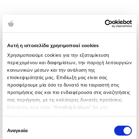
Αυτή η ιστοσελίδα χρησιμοποιεί cookies
Χρησιμοποιούμε cookies για την εξατομίκευση
περιεχομένου και διαφημίσεων, την παροχή λειτουργιών
κοινωνικών μέσων και την ανάλυση της
επισκεψιμότητάς μας. Επιδίωξη μας είναι σας
προσφέρουμε μία όσο το δυνατό πιο ταιριαστή στις
προτιμήσεις σας και πιο ενδιαφέρουσα στις αναζητήσεις
σας περιήγηση, με τις καλύτερες δυνατές προτάσεις.
Κάνοντας κλικ στην ‘’
Αποδοχή όλων
’’ θα μας
βοηθήσετε να ανταποκριθούμε στα παραπάνω.
Μπορείτε επίσης να επεξεργαστείτε ποια cookies σας
Επιλογή
ενδιαφέρουν και να επιλέξετε από τα παρακάτω με την
Αναγκαία
συγκατάθεσης
‘’
Αποδοχή επιλογών
΄΄και να ενημερωθείτε σχετικά με