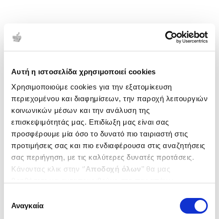
Αυτή η ιστοσελίδα χρησιμοποιεί cookies
Χρησιμοποιούμε cookies για την εξατομίκευση
περιεχομένου και διαφημίσεων, την παροχή λειτουργιών
κοινωνικών μέσων και την ανάλυση της
επισκεψιμότητάς μας. Επιδίωξη μας είναι σας
προσφέρουμε μία όσο το δυνατό πιο ταιριαστή στις
προτιμήσεις σας και πιο ενδιαφέρουσα στις αναζητήσεις
σας περιήγηση, με τις καλύτερες δυνατές προτάσεις.
Κάνοντας κλικ στην ‘’
Αποδοχή όλων
’’ θα μας
βοηθήσετε να ανταποκριθούμε στα παραπάνω.
Μπορείτε επίσης να επεξεργαστείτε ποια cookies σας
Επιλογή
ενδιαφέρουν και να επιλέξετε από τα παρακάτω με την
Αναγκαία
συγκατάθεσης
‘’
Αποδοχή επιλογών
΄΄και να ενημερωθείτε σχετικά με