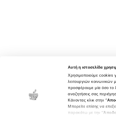
Αυτή η ιστοσελίδα χρησι
Χρησιμοποιούμε cookies γ
λειτουργιών κοινωνικών μ
προσφέρουμε μία όσο το δ
αναζητήσεις σας περιήγησ
Κάνοντας κλικ στην ‘’
Απο
Μπορείτε επίσης να επεξε
παρακάτω με την ‘’
Αποδο