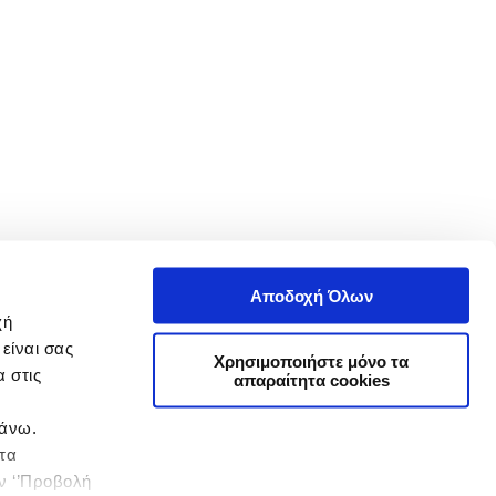
Αποδοχή Όλων
χή
είναι σας
Χρησιμοποιήστε μόνο τα
 στις
απαραίτητα cookies
πάνω.
 τα
ην ‘’Προβολή