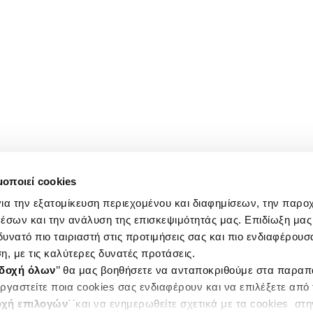
μοποιεί cookies
ια την εξατομίκευση περιεχομένου και διαφημίσεων, την παρο
έσων και την ανάλυση της επισκεψιμότητάς μας. Επιδίωξη μας 
υνατό πιο ταιριαστή στις προτιμήσεις σας και πιο ενδιαφέρουσα
η, με τις καλύτερες δυνατές προτάσεις.
δοχή όλων
’’ θα μας βοηθήσετε να ανταποκριθούμε στα παρα
ργαστείτε ποια cookies σας ενδιαφέρουν και να επιλέξετε από
χή επιλογών
΄΄και να ενημερωθείτε σχετικά με τα cookies στ