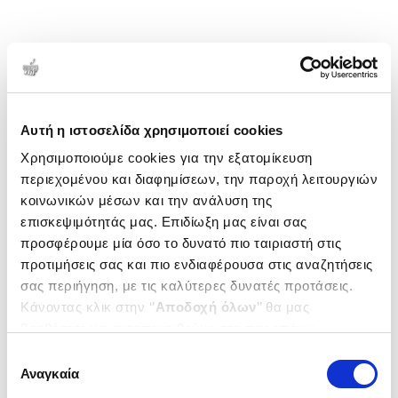
Αυτή η ιστοσελίδα χρησιμοποιεί cookies
Χρησιμοποιούμε cookies για την εξατομίκευση
περιεχομένου και διαφημίσεων, την παροχή λειτουργιών
κοινωνικών μέσων και την ανάλυση της
επισκεψιμότητάς μας. Επιδίωξη μας είναι σας
προσφέρουμε μία όσο το δυνατό πιο ταιριαστή στις
προτιμήσεις σας και πιο ενδιαφέρουσα στις αναζητήσεις
σας περιήγηση, με τις καλύτερες δυνατές προτάσεις.
Κάνοντας κλικ στην ‘’
Αποδοχή όλων
’’ θα μας
βοηθήσετε να ανταποκριθούμε στα παραπάνω.
Μπορείτε επίσης να επεξεργαστείτε ποια cookies σας
Επιλογή
ενδιαφέρουν και να επιλέξετε από τα παρακάτω με την
Αναγκαία
συγκατάθεσης
‘’
Αποδοχή επιλογών
΄΄και να ενημερωθείτε σχετικά με