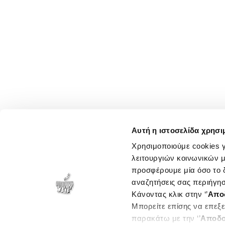
Αυτή η ιστοσελίδα χρησι
Χρησιμοποιούμε cookies γ
λειτουργιών κοινωνικών μ
προσφέρουμε μία όσο το δ
αναζητήσεις σας περιήγησ
Κάνοντας κλικ στην ‘’
Απο
Μπορείτε επίσης να επεξε
παρακάτω με την ‘’
Αποδο