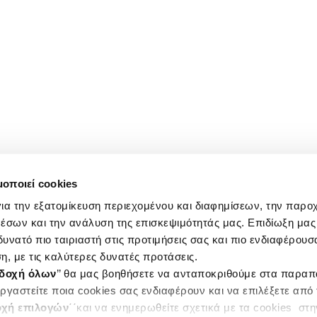
μοποιεί cookies
ια την εξατομίκευση περιεχομένου και διαφημίσεων, την παρο
έσων και την ανάλυση της επισκεψιμότητάς μας. Επιδίωξη μας 
υνατό πιο ταιριαστή στις προτιμήσεις σας και πιο ενδιαφέρουσα
η, με τις καλύτερες δυνατές προτάσεις.
δοχή όλων
’’ θα μας βοηθήσετε να ανταποκριθούμε στα παρα
ργαστείτε ποια cookies σας ενδιαφέρουν και να επιλέξετε από
χή επιλογών
΄΄και να ενημερωθείτε σχετικά με τα cookies στ