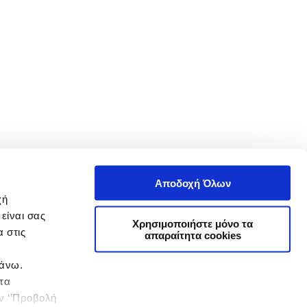
Αποδοχή Όλων
χή
είναι σας
Χρησιμοποιήστε μόνο τα
 στις
απαραίτητα cookies
πάνω.
 τα
ην ‘’Προβολή