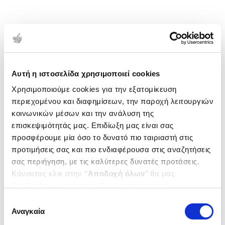
Αυτή η ιστοσελίδα χρησιμοποιεί cookies
Χρησιμοποιούμε cookies για την εξατομίκευση
περιεχομένου και διαφημίσεων, την παροχή λειτουργιών
κοινωνικών μέσων και την ανάλυση της
επισκεψιμότητάς μας. Επιδίωξη μας είναι σας
προσφέρουμε μία όσο το δυνατό πιο ταιριαστή στις
προτιμήσεις σας και πιο ενδιαφέρουσα στις αναζητήσεις
σας περιήγηση, με τις καλύτερες δυνατές προτάσεις.
Κάνοντας κλικ στην ‘’
Αποδοχή όλων
’’ θα μας
βοηθήσετε να ανταποκριθούμε στα παραπάνω.
Μπορείτε επίσης να επεξεργαστείτε ποια cookies σας
Επιλογή
ενδιαφέρουν και να επιλέξετε από τα παρακάτω με την
Αναγκαία
συγκατάθεσης
‘’
Αποδοχή επιλογών
΄΄και να ενημερωθείτε σχετικά με