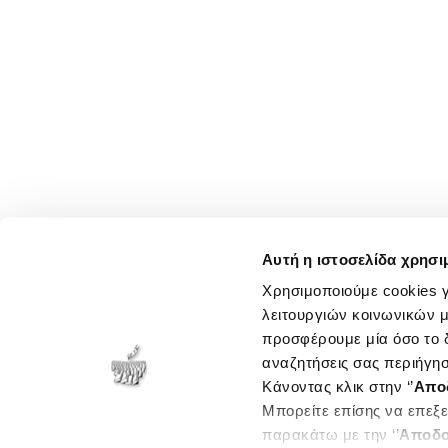
Αυτή η ιστοσελίδα χρησι
Χρησιμοποιούμε cookies γ
λειτουργιών κοινωνικών μ
προσφέρουμε μία όσο το δ
αναζητήσεις σας περιήγησ
Κάνοντας κλικ στην ‘’
Απο
Μπορείτε επίσης να επεξε
παρακάτω με την ‘’
Αποδο