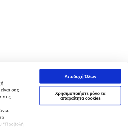
Αποδοχή Όλων
χή
είναι σας
Χρησιμοποιήστε μόνο τα
 στις
απαραίτητα cookies
πάνω.
 τα
ην ‘’Προβολή