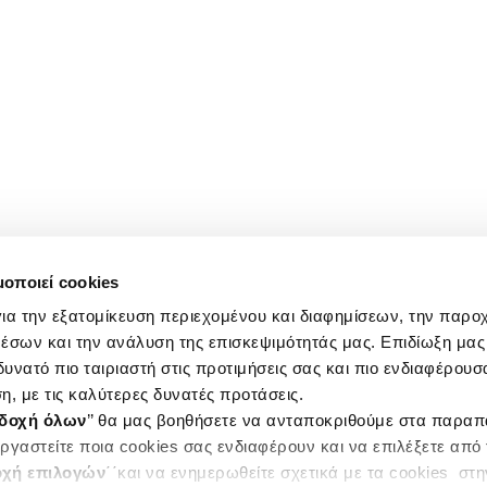
μοποιεί cookies
ια την εξατομίκευση περιεχομένου και διαφημίσεων, την παρο
έσων και την ανάλυση της επισκεψιμότητάς μας. Επιδίωξη μας 
υνατό πιο ταιριαστή στις προτιμήσεις σας και πιο ενδιαφέρουσα
η, με τις καλύτερες δυνατές προτάσεις.
δοχή όλων
’’ θα μας βοηθήσετε να ανταποκριθούμε στα παρα
ργαστείτε ποια cookies σας ενδιαφέρουν και να επιλέξετε από
χή επιλογών
΄΄και να ενημερωθείτε σχετικά με τα cookies στ