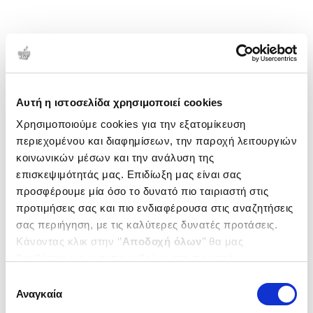
Αυτή η ιστοσελίδα χρησιμοποιεί cookies
Χρησιμοποιούμε cookies για την εξατομίκευση
περιεχομένου και διαφημίσεων, την παροχή λειτουργιών
κοινωνικών μέσων και την ανάλυση της
επισκεψιμότητάς μας. Επιδίωξη μας είναι σας
προσφέρουμε μία όσο το δυνατό πιο ταιριαστή στις
προτιμήσεις σας και πιο ενδιαφέρουσα στις αναζητήσεις
σας περιήγηση, με τις καλύτερες δυνατές προτάσεις.
Κάνοντας κλικ στην ‘’
Αποδοχή όλων
’’ θα μας
βοηθήσετε να ανταποκριθούμε στα παραπάνω.
Μπορείτε επίσης να επεξεργαστείτε ποια cookies σας
Επιλογή
ενδιαφέρουν και να επιλέξετε από τα παρακάτω με την
Αναγκαία
συγκατάθεσης
‘’
Αποδοχή επιλογών
΄΄και να ενημερωθείτε σχετικά με