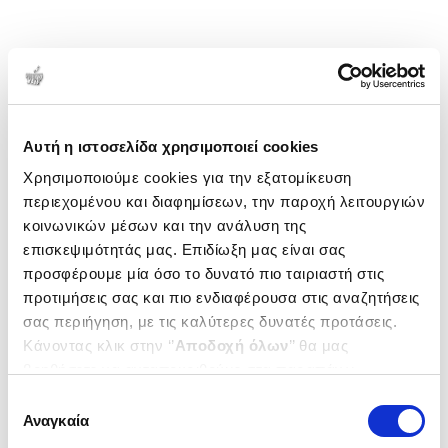
Αυτή η ιστοσελίδα χρησιμοποιεί cookies
Χρησιμοποιούμε cookies για την εξατομίκευση
περιεχομένου και διαφημίσεων, την παροχή λειτουργιών
κοινωνικών μέσων και την ανάλυση της
επισκεψιμότητάς μας. Επιδίωξη μας είναι σας
προσφέρουμε μία όσο το δυνατό πιο ταιριαστή στις
προτιμήσεις σας και πιο ενδιαφέρουσα στις αναζητήσεις
σας περιήγηση, με τις καλύτερες δυνατές προτάσεις.
Κάνοντας κλικ στην ‘’
Αποδοχή όλων
’’ θα μας
βοηθήσετε να ανταποκριθούμε στα παραπάνω.
Μπορείτε επίσης να επεξεργαστείτε ποια cookies σας
Επιλογή
ενδιαφέρουν και να επιλέξετε από τα παρακάτω με την
Αναγκαία
συγκατάθεσης
‘’
Αποδοχή επιλογών
΄΄και να ενημερωθείτε σχετικά με