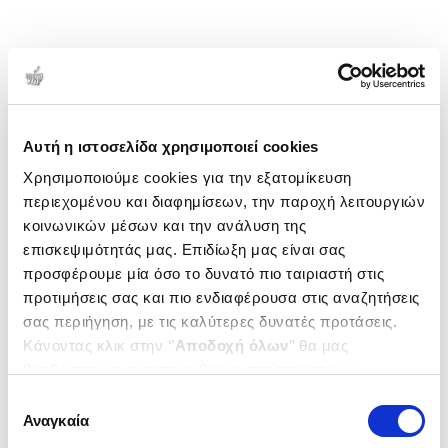
Αυτή η ιστοσελίδα χρησιμοποιεί cookies
Χρησιμοποιούμε cookies για την εξατομίκευση
περιεχομένου και διαφημίσεων, την παροχή λειτουργιών
κοινωνικών μέσων και την ανάλυση της
επισκεψιμότητάς μας. Επιδίωξη μας είναι σας
προσφέρουμε μία όσο το δυνατό πιο ταιριαστή στις
προτιμήσεις σας και πιο ενδιαφέρουσα στις αναζητήσεις
σας περιήγηση, με τις καλύτερες δυνατές προτάσεις.
Κάνοντας κλικ στην ‘’
Αποδοχή όλων
’’ θα μας
βοηθήσετε να ανταποκριθούμε στα παραπάνω.
Μπορείτε επίσης να επεξεργαστείτε ποια cookies σας
Επιλογή
ενδιαφέρουν και να επιλέξετε από τα παρακάτω με την
Αναγκαία
συγκατάθεσης
‘’
Αποδοχή επιλογών
΄΄και να ενημερωθείτε σχετικά με