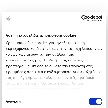
Αυτή η ιστοσελίδα χρησιμοποιεί cookies
Χρησιμοποιούμε cookies για την εξατομίκευση
περιεχομένου και διαφημίσεων, την παροχή λειτουργιών
κοινωνικών μέσων και την ανάλυση της
επισκεψιμότητάς μας. Επιδίωξη μας είναι σας
προσφέρουμε μία όσο το δυνατό πιο ταιριαστή στις
προτιμήσεις σας και πιο ενδιαφέρουσα στις αναζητήσεις
σας περιήγηση, με τις καλύτερες δυνατές προτάσεις.
Κάνοντας κλικ στην ‘’
Αποδοχή όλων
’’ θα μας
βοηθήσετε να ανταποκριθούμε στα παραπάνω.
Μπορείτε επίσης να επεξεργαστείτε ποια cookies σας
Επιλογή
ενδιαφέρουν και να επιλέξετε από τα παρακάτω με την
Αναγκαία
συγκατάθεσης
‘’
Αποδοχή επιλογών
΄΄και να ενημερωθείτε σχετικά με