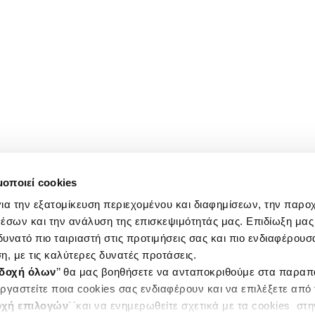
μοποιεί cookies
ια την εξατομίκευση περιεχομένου και διαφημίσεων, την παρο
έσων και την ανάλυση της επισκεψιμότητάς μας. Επιδίωξη μας 
υνατό πιο ταιριαστή στις προτιμήσεις σας και πιο ενδιαφέρουσα
η, με τις καλύτερες δυνατές προτάσεις.
δοχή όλων
’’ θα μας βοηθήσετε να ανταποκριθούμε στα παρα
ργαστείτε ποια cookies σας ενδιαφέρουν και να επιλέξετε από
χή επιλογών
΄΄και να ενημερωθείτε σχετικά με τα cookies στ