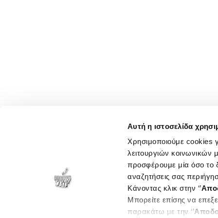
Αυτή η ιστοσελίδα χρησι
Χρησιμοποιούμε cookies γ
λειτουργιών κοινωνικών μ
προσφέρουμε μία όσο το δ
αναζητήσεις σας περιήγησ
Κάνοντας κλικ στην ‘’
Απο
Μπορείτε επίσης να επεξε
παρακάτω με την ‘’
Αποδο