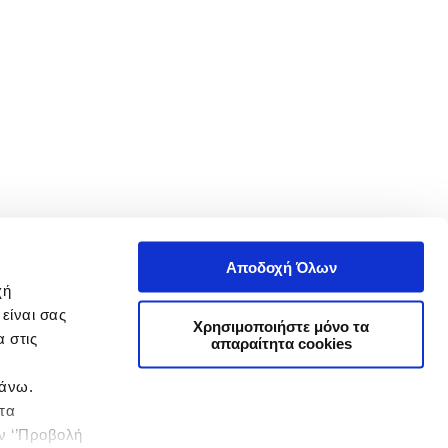
Αποδοχή Όλων
χή
είναι σας
Χρησιμοποιήστε μόνο τα
 στις
απαραίτητα cookies
πάνω.
 τα
ην ‘’Προβολή