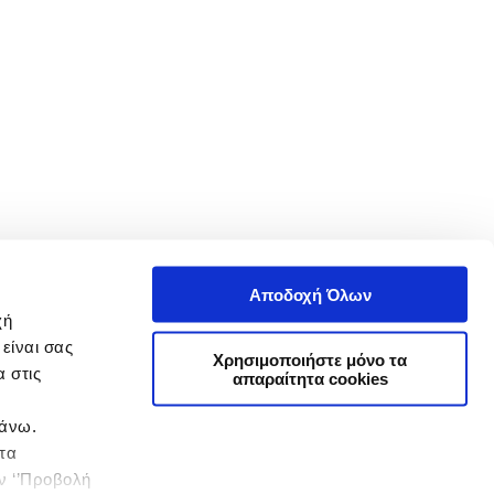
Αποδοχή Όλων
χή
είναι σας
Χρησιμοποιήστε μόνο τα
 στις
απαραίτητα cookies
πάνω.
 τα
ην ‘’Προβολή