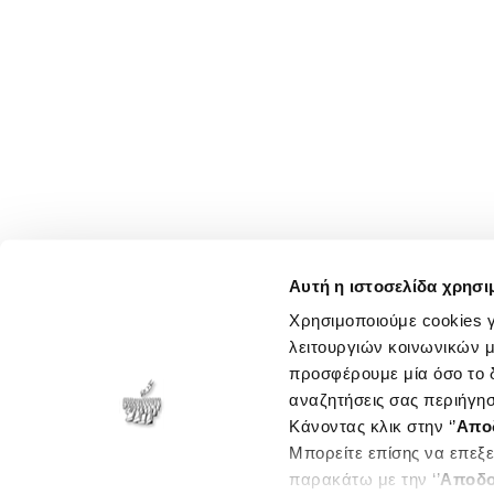
Αυτή η ιστοσελίδα χρησι
Χρησιμοποιούμε cookies γ
λειτουργιών κοινωνικών μ
προσφέρουμε μία όσο το δ
αναζητήσεις σας περιήγησ
Κάνοντας κλικ στην ‘’
Απο
Μπορείτε επίσης να επεξε
παρακάτω με την ‘’
Αποδο