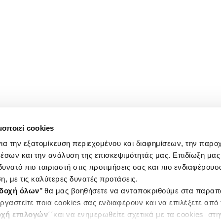
μοποιεί cookies
ια την εξατομίκευση περιεχομένου και διαφημίσεων, την παρο
έσων και την ανάλυση της επισκεψιμότητάς μας. Επιδίωξη μας 
υνατό πιο ταιριαστή στις προτιμήσεις σας και πιο ενδιαφέρουσα
η, με τις καλύτερες δυνατές προτάσεις.
δοχή όλων
’’ θα μας βοηθήσετε να ανταποκριθούμε στα παρα
ργαστείτε ποια cookies σας ενδιαφέρουν και να επιλέξετε από
χή επιλογών
΄΄και να ενημερωθείτε σχετικά με τα cookies στ