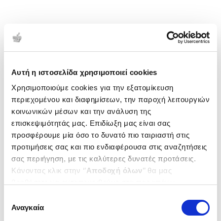
Αυτή η ιστοσελίδα χρησιμοποιεί cookies
Χρησιμοποιούμε cookies για την εξατομίκευση
περιεχομένου και διαφημίσεων, την παροχή λειτουργιών
κοινωνικών μέσων και την ανάλυση της
επισκεψιμότητάς μας. Επιδίωξη μας είναι σας
προσφέρουμε μία όσο το δυνατό πιο ταιριαστή στις
προτιμήσεις σας και πιο ενδιαφέρουσα στις αναζητήσεις
σας περιήγηση, με τις καλύτερες δυνατές προτάσεις.
Κάνοντας κλικ στην ‘’
Αποδοχή όλων
’’ θα μας
βοηθήσετε να ανταποκριθούμε στα παραπάνω.
Μπορείτε επίσης να επεξεργαστείτε ποια cookies σας
Επιλογή
ενδιαφέρουν και να επιλέξετε από τα παρακάτω με την
Αναγκαία
συγκατάθεσης
‘’
Αποδοχή επιλογών
΄΄και να ενημερωθείτε σχετικά με